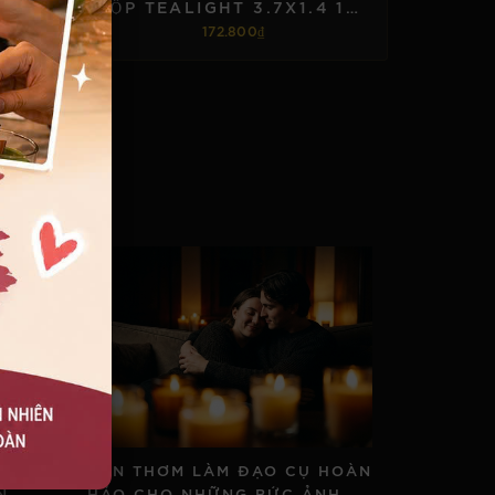
HỘP TEALIGHT ÉP 3.7 X 1.4 ( 100V)
HỘP TEALIGHT 3.7X1.4 100V
172.800₫
TÙY CHỌN
N
NẾN THƠM LÀM ĐẠO CỤ HOÀN
N
HẢO CHO NHỮNG BỨC ẢNH