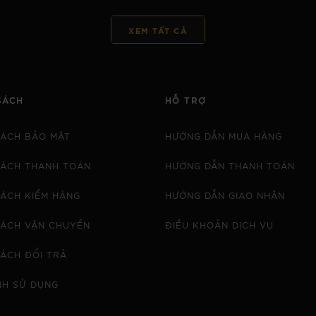
XEM TẤT CẢ
SÁCH
HỖ TRỢ
SÁCH BẢO MẬT
HƯỚNG DẪN MUA HÀNG
SÁCH THANH TOÁN
HƯỚNG DẪN THANH TOÁN
SÁCH KIỂM HÀNG
HƯỚNG DẪN GIAO NHẬN
SÁCH VẬN CHUYỂN
ĐIỀU KHOẢN DỊCH VỤ
SÁCH ĐỔI TRẢ
NH SỬ DỤNG