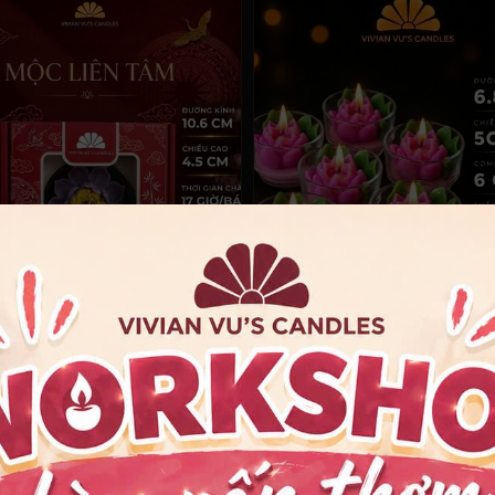
NẾN TÂM LINH
NẾN CỐC
NẾN MỘC LIÊN TÂM ( 1 BÁT)
135.000₫
299.160₫
TÙY CHỌN
TÙY CHỌN
XEM TẤT CẢ . SẢN PHẨM NỔI BẬT