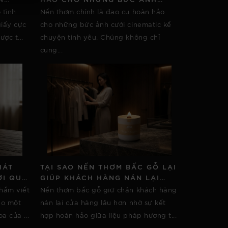
ẤY
CƯỚI CINEMATIC KỂ CHUYỆN
 tình
Nến thơm chính là đạo cụ hoàn hảo
TÌNH YÊU
giấy cực
cho những bức ảnh cưới cinematic kể
ợc t...
chuyện tình yêu. Chúng không chỉ
cung...
HÁT
TẠI SAO NẾN THƠM BẤC GỖ LẠI
ỚI QUA
GIÚP KHÁCH HÀNG NÁN LẠI
ƠNG
LÂU HƠN TẠI CỬA HÀNG
hầm viết
Nến thơm bấc gỗ giữ chân khách hàng
eo một
nán lại cửa hàng lâu hơn nhờ sự kết
a của ...
hợp hoàn hảo giữa liệu pháp hương t...