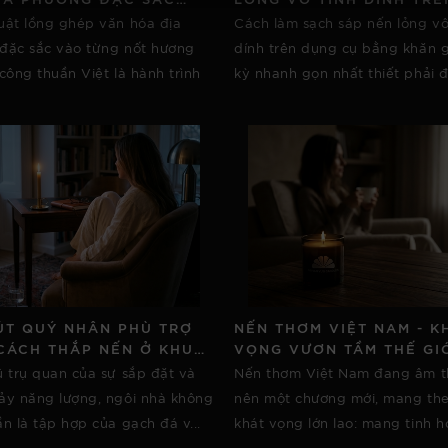
ỪNG NỐT HƯƠNG NẾN
DỤNG CỤ BẰNG KHĂN GI
uật lồng ghép văn hóa địa
Cách làm sạch sáp nến lỏng vô
ÔNG THUẦN VIỆT
CỰC KỲ NHANH GỌN
đặc sắc vào từng nốt hương
dính trên dụng cụ bằng khăn 
công thuần Việt là hành trình
kỳ nhanh gọn nhất thiết phải đư
ÚT QUÝ NHÂN PHÙ TRỢ
NẾN THƠM VIỆT NAM - K
CÁCH THẮP NẾN Ở KHU
VỌNG VƯƠN TẦM THẾ GI
ÂY BẮC NGÔI NHÀ
CHẤT LƯỢNG VÀ MÙI HƯ
 trụ quan của sự sắp đặt và
Nến thơm Việt Nam đang âm t
ảy năng lượng, ngôi nhà không
nên một chương mới, mang th
n là tập hợp của gạch đá v...
khát vọng lớn lao: mang tinh ho