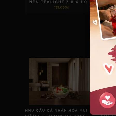
NẾN TEALIGHT 3.8 X 1.0 HỘP 84V RÓT 7 MÀU
135.000₫
THÊM VÀO GIỎ HÀNG
NHU CẦU CÁ NHÂN HÓA MÙI
NGHỆ 
HƯƠNG (CUSTOMIZE) ĐANG
HÓA Đ