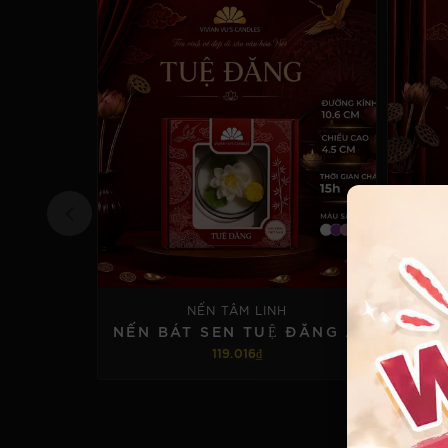
NẾN TÂM LINH
NẾN BÁT SEN TUỆ ĐĂNG ( 1 BÁT)
119.016₫
TÙY CHỌN