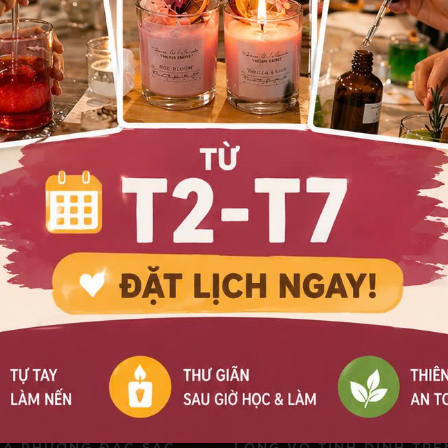
HỘP TEALIGHT ÉP HOA 100 VIÊN ( 3.8 X 1.0)
151.200₫
162.000₫
TÙY CHỌN
TÙY CHỌN
XEM TẤT CẢ . SẢN PHẨM BÁN CHẠY
BLOG
THUẬT LỒNG GHÉP VĂN
CÁCH LÀM SẠCH SÁP NẾ
ỊA PHƯƠNG ĐẶC SẮC
LỎNG VÔ TÌNH DÍNH TRÊ