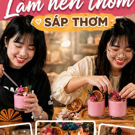
SẢN PHẨM BÁN CHẠY
NẾN TEALIGHT
NẾN TEALIGHT