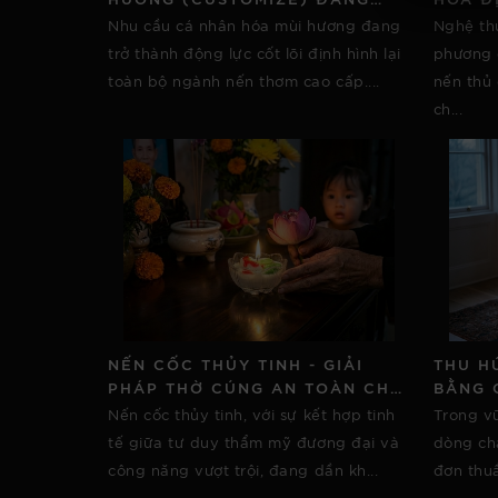
ĐỊNH HÌNH LẠI XU HƯỚNG CỦA
VÀO T
Nhu cầu cá nhân hóa mùi hương đang
Nghệ th
TOÀN BỘ NGÀNH NẾN
THỦ C
trở thành động lực cốt lõi định hình lại
phương 
toàn bộ ngành nến thơm cao cấp....
nến thủ 
ch...
NẾN CỐC THỦY TINH - GIẢI
THU H
PHÁP THỜ CÚNG AN TOÀN CHO
BẰNG 
GIA ĐÌNH CÓ NGƯỜI GIÀ TRẺ
VỰC T
Nến cốc thủy tinh, với sự kết hợp tinh
Trong vũ
NHỎ
tế giữa tư duy thẩm mỹ đương đại và
dòng ch
công năng vượt trội, đang dần kh...
đơn thuầ