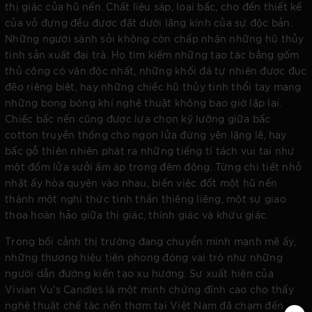
thị giác của hũ nến. Chất liệu sáp, loại bấc, cho đến thiết kế
của vỏ đựng đều được đặt dưới lăng kính của sự độc bản.
Những người sành sỏi không còn chấp nhận những hũ thủy
tinh sản xuất đại trà. Họ tìm kiếm những tạo tác bằng gốm
thủ công có vân độc nhất, những khối đá tự nhiên được đục
đẽo riêng biệt, hay những chiếc hũ thủy tinh thổi tay mang
những bong bóng khí nghệ thuật không bao giờ lặp lại.
Chiếc bấc nến cũng được lựa chọn kỹ lưỡng giữa bấc
cotton truyền thống cho ngọn lửa đứng yên lặng lẽ, hay
bấc gỗ thiên nhiên phát ra những tiếng tí tách vui tai như
một đốm lửa sưởi ấm áp trong đêm đông. Từng chi tiết nhỏ
nhặt ấy hòa quyện vào nhau, biến việc đốt một hũ nến
thành một nghi thức tinh thần thiêng liêng, một sự giao
thoa hoàn hảo giữa thị giác, thính giác và khứu giác.
Trong bối cảnh thị trường đang chuyển mình mạnh mẽ ấy,
những thương hiệu tiên phong đóng vai trò như những
người dẫn đường kiến tạo xu hướng. Sự xuất hiện của
Vivian Vu's Candles là một minh chứng đỉnh cao cho thấy
nghệ thuật chế tác nến thơm tại Việt Nam đã chạm đến