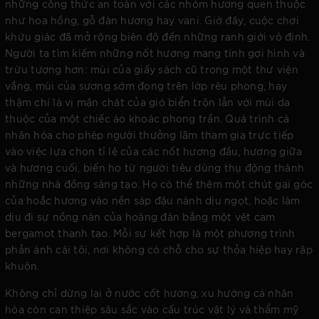
những công thức an toàn với các nhóm hương quen thuộc
như hoa hồng, gỗ đàn hương hay vani. Giờ đây, cuộc chơi
khứu giác đã mở rộng biên độ đến những ranh giới vô định.
Người ta tìm kiếm những nốt hương mang tính gợi hình và
trừu tượng hơn: mùi của giấy sách cũ trong một thư viện
vắng, mùi của sương sớm đọng trên lớp rêu phong, hay
thậm chí là vị mặn chát của gió biển trộn lẫn với mùi da
thuộc của một chiếc áo khoác phong trần. Quá trình cá
nhân hóa cho phép người thưởng lãm tham gia trực tiếp
vào việc lựa chọn tỉ lệ của các nốt hương đầu, hương giữa
và hương cuối, biến họ từ người tiêu dùng thụ động thành
những nhà đồng sáng tạo. Họ có thể thêm một chút gai góc
của hoắc hương vào nền sáp đậu nành dịu ngọt, hoặc làm
dịu đi sự nồng nàn của hoàng đàn bằng một vệt cam
bergamot thanh tao. Mỗi sự kết hợp là một phương trình
phản ánh cái tôi, nơi không có chỗ cho sự thỏa hiệp hay rập
khuôn.
Không chỉ dừng lại ở nước cốt hương, xu hướng cá nhân
hóa còn can thiệp sâu sắc vào cấu trúc vật lý và thẩm mỹ