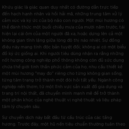
Khứu giác là giác quan duy nhất có đường dẫn trực tiếp
đến hạch hạnh nhân và hồi hải mã, những trung tâm xử lý
cảm xúc và ký ức của bộ não con người. Một mùi hương có
thể đánh thức một buổi chiều mưa của mười năm trước, tái
hiện lại cái ôm của một người đã xa, hoặc dựng lên cả một
không gian tĩnh lặng giữa lòng đô thị náo nhiệt. Sự đồng
điệu này mang tính độc bản tuyệt đối; không ai có một biểu
đồ ký ức giống ai. Khi người tiêu dùng nhận ra rằng những
nốt hương công nghiệp phổ thông không còn đủ sức dung
chứa thế giới tinh thần phức cảm của họ, nhu cầu thiết kế
một mùi hương "may đo" riêng cho từng không gian sống,
từng tâm trạng trở thành một đòi hỏi tất yếu. Ngành công
nghiệp nến thơm, từ một lĩnh vực sản xuất đồ gia dụng và
trang trí nội thất, đã chuyển mình mạnh mẽ để trở thành
một phân khúc của nghệ thuật vị nghệ thuật và liệu pháp
tâm lý chuyên sâu.
Sự chuyển dịch này bắt đầu từ cấu trúc của các tầng
hương. Trước đây, một hũ nến tiêu chuẩn thường tuân theo