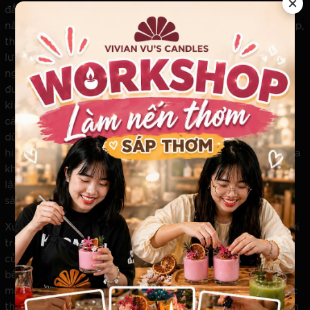
đẳng cấp của sự tinh tế và cá nhân hóa sâu sắc như thế
nào. Không chạy theo những con số sản lượng công nghiệp,
thương hiệu này tập trung vào việc bảo chứng cho chất
lượng thượng hạng thông qua việc tuyển chọn những
nguyên liệu tinh khiết nhất kết hợp với tư duy thẩm mỹ
đương đại. Mỗi sản phẩm được xem như một lời đối thoại
kín đáo giữa người nghệ nhân và người thưởng thức, nơi
các tầng hương được sắp đặt một cách có ngụ ý để người
dùng có thể tự tìm thấy một phần linh hồn của mình ẩn
hiện trong làn khói mỏng. Việc đặt trải nghiệm cá nhân của
khách hàng lên vị trí tối thượng đã giúp thương hiệu thiết
lập một chuẩn mực mới, nơi nến thơm không chỉ để thắp
sáng mà là để thấu hiểu và chữa lành.
Xu hướng cá nhân hóa này cũng phản ánh một chương mới
trong hành vi của người tiêu dùng thế hệ mới: sự trỗi dậy
của lối sống chậm và sự trân trọng những giá trị tinh thần
bền vững. Trong một thế giới chuyển động quá nhanh, nơi
mọi thứ có thể dễ dàng bị thay thế, một hũ nến thơm được
thiết kế riêng mang lại cảm giác an tâm về một vùng trú ẩn