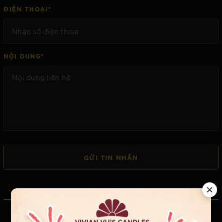
*
ĐIỆN THOẠI
*
NỘI DUNG
GỬI TIN NHẮN
BẢN ĐỒ CỬA HÀNG