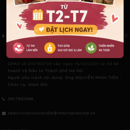
CÔNG TY TNHH XÂY DỰNG ĐẦU TƯ VÀ PHÁT TRIỂN ĐÔ
THỊ
Địa chỉ: Số 236 Âu Cơ, Phường Hồng Hà, TP Hà Nội,
Việt Nam
GPKD số 0101165706 cấp ngày 15/01/2001 tại Sở kế
hoạch và Đầu tư Thành phố Hà Nội
Người phụ trách nội dung: Ông NGUYỄN MINH TIẾN -
Chức vụ: Giám đốc
0917992066
sales.vivianvuscandle@nhannghiacorp.vn