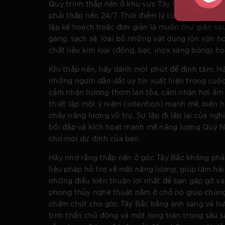
Quy trình thắp nến ở khu vực Tây Bắc không cần
phải thắp nến 24/7. Thời điểm lý tưởng nhất là và
lập kế hoạch hoặc đơn giản là muốn thư giãn sau
gàng, sạch sẽ, loại bỏ những vật dụng lộn xộn 
chất liệu kim loại (đồng, bạc, inox sáng bóng) 
Khi thắp nến, hãy dành một phút để định tâm. 
những người dẫn dắt uy tín xuất hiện trong cuộ
cảm nhận hương thơm lan tỏa, cảm nhận hơi ấm c
thiết lập một ý niệm (intention) mạnh mẽ, biến
chảy năng lượng vũ trụ. Sự lặp đi lặp lại của ng
bồi đắp và kích hoạt mạnh mẽ năng lượng Quý 
cho mọi dự định của bạn.
Hãy nhớ rằng thắp nến ở góc Tây Bắc không phải
liệu pháp hỗ trợ về mặt năng lượng, giúp làm hà
những điều kiện thuận lợi nhất để bạn gặp gỡ và
phong thủy nghệ thuật nằm ở chỗ nó giúp chúng
chăm chút cho góc Tây Bắc bằng ánh sáng và hư
tinh thần chủ động và một lòng trân trọng sâu s