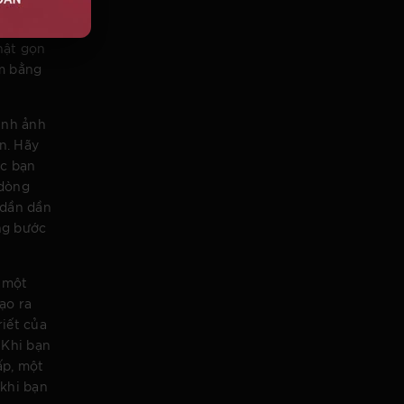
ng cần
uy ngẫm,
hật gọn
àm bằng
ình ảnh
n. Hãy
ắc bạn
 dòng
 dần dần
ng bước
à một
ạo ra
iết của
 Khi bạn
ấp, một
 khi bạn