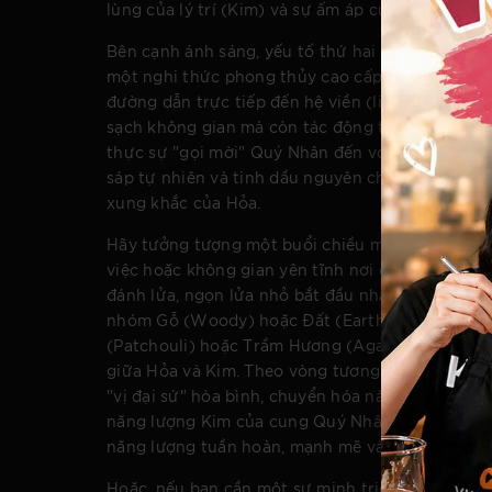
lùng của lý trí (Kim) và sự ấm áp của trực giác 
Bên cạnh ánh sáng, yếu tố thứ hai và cũng là y
một nghi thức phong thủy cao cấp, đó chính là 
đường dẫn trực tiếp đến hệ viền (limbic system)
sạch không gian mà còn tác động trực tiếp đến t
thực sự "gọi mời" Quý Nhân đến với góc Tây Bắc,
sáp tự nhiên và tinh dầu nguyên chất, mang nh
xung khắc của Hỏa.
Hãy tưởng tượng một buổi chiều muộn, khi ánh n
việc hoặc không gian yên tĩnh nơi đây, đặt một 
đánh lửa, ngọn lửa nhỏ bắt đầu nhảy múa, và h
nhóm Gỗ (Woody) hoặc Đất (Earthy) như Gỗ Tu
(Patchouli) hoặc Trầm Hương (Agarwood). Nhữn
giữa Hỏa và Kim. Theo vòng tương sinh: Hỏa sin
"vị đại sứ" hòa bình, chuyển hóa năng lượng Hỏ
năng lượng Kim của cung Quý Nhân. Sự kết hợp 
năng lượng tuần hoàn, mạnh mẽ và hài hòa tuyệt
Hoặc, nếu bạn cần một sự minh triết sâu sắc hơn