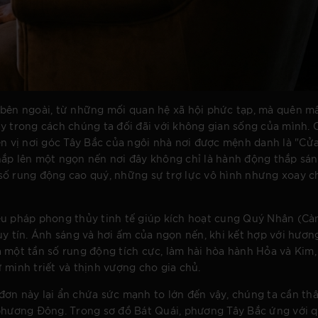
 bên ngoài, từ những mối quan hệ xã hội phức tạp, mà quên m
ay trong cách chúng ta đối đãi với không gian sống của mình.
ên vị nơi góc Tây Bắc của ngôi nhà nơi được mệnh danh là "Cửa
hắp lên một ngọn nến nơi đây không chỉ là hành động thắp sá
số rung động cao quý, những sự trợ lực vô hình nhưng xoay 
ệu pháp phong thủy tinh tế giúp kích hoạt cung Quý Nhân (Càn
uy tín. Ánh sáng và hơi ấm của ngọn nến, khi kết hợp với hươ
 một tần số rung động tích cực, làm hài hòa hành Hỏa và Kim,
 minh triết và thịnh vượng cho gia chủ.
đơn này lại ẩn chứa sức mạnh to lớn đến vậy, chúng ta cần t
 phương Đông. Trong sơ đồ Bát Quái, phương Tây Bắc ứng với q