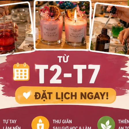
 Nhựa cây như Oải Hương (Lavender), Hương Thảo (Rosemary
giúp thanh tẩy những năng lượng tiêu cực, làm dịu tâm trí,
Tây Bắc trở thành một đền thờ nhỏ của sự bình yên và đón nhậ
trước những cơ hội và dễ dàng kết nối với những người dẫn dắt
ệ thuật và nến thơm cao cấp, nơi sự tinh tế được đẩy lên thà
ọn một thương hiệu nến thơm uy tín là vô cùng quan trọng. Đ
g cho chất lượng nguyên liệu và sự tôn trọng đối với nghi th
 sáp paraffin hay hương liệu tổng hợp, không chỉ không mang 
 nhiễm không gian và gây bế tắc năng lượng Kim lạnh lẽo.
 khe trong chế tác và sự tinh xảo trong thẩm mỹ sẽ là một sự 
hông chỉ là một tác phẩm nghệ thuật tôn vinh không gian sốn
khiết và tinh dầu được tuyển lựa kỹ lưỡng. Ánh sáng từ nhữ
ếch tán một cách thượng lưu, có chiều sâu, tạo ra một bầu kh
 thắp một ngọn nến đẳng cấp như Vivian Vu's Candles ở góc T
 về sự trân trọng đối với không gian sống và sự sẵn sàng đó