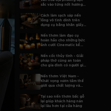
sắc vào từng nốt hương
nến thủ công thuần Việt
Cách làm sạch sáp nến
lỏng vô tình dính trên
dụng cụ bằng khăn giấy
cực kỳ nhanh gọn
Nến thơm làm đạo cụ
hoàn hảo cho những bức
ảnh cưới Cinematic kể
chuyện tình yêu
Nến cốc thủy tinh - Giải
pháp thờ cúng an toàn
cho gia đình có người già
trẻ nhỏ
Nến thơm Việt Nam -
Khát vọng vươn tầm thế
giới qua chất lượng và
mùi hương
Tại sao nến thơm bấc gỗ
lại giúp khách hàng nán
lại lâu hơn tại cửa hàng