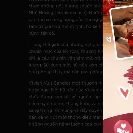
chọn những nốt hương thuộc nhóm Thảo mộc và
Nhũ Hương (Frankincense). Những mùi hương này 
cao tần số rung động của không gian, biến góc 
tâm trí gia chủ thanh tịnh, họ sẽ nhạy bén hơn 
cùng tần số.
Trong thế giới của những vật phẩm quà tặng ngh
chuẩn mực của lối sống thượng lưu, việc lựa ch
chỉ là câu chuyện về thẩm mỹ, mà là sự bảo chứn
lượng. Sử dụng một hũ nến kém chất lượng, chứa
quả phong thủy mà còn giải phóng độc tố, làm ô
Vivian Vu's Candles một thương hiệu với sự khắt
hoàn hảo. Mỗi hũ nến của Vivian Vu's Candles k
chứa đựng cam kết về nguồn sáp tự nhiên thuần 
nến này ổn định, không khói, và hương thơm khu
sang trọng, ấm cúng và đầy quyền năng. Khi bạn
bạn đang gửi một thông điệp mạnh mẽ đến vũ trụ
những nguồn năng lượng cao quý nhất.