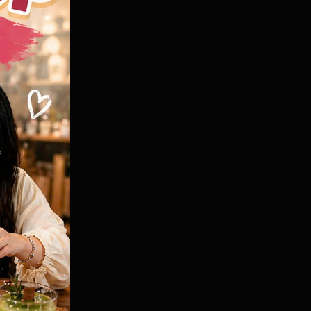
 thành
có
ỉ làm
nhà. Để
ác từ
ịu sự
 góc làm
hắc bạn
uộc
ương
 gian
như một
ôi dưỡng
chảy
ỡ, hãy