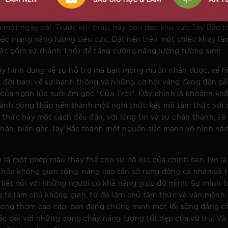
 quá phức tạp nhưng đòi hỏi sự nhất quán và ý thức. Bạn khô
o buổi tối, đặc biệt là khi bạn cảm thấy cần sự tĩnh lặng để s
 một ngày dài. Trước khi thắp, hãy dọn dẹp khu vực Tây Bắc t
hoặc mang năng lượng tiêu cực. Đặt nến trên một chiếc khay l
hoặc gốm sứ (hành Thổ) để tăng cường năng lượng tương sinh.
Hãy hình dung về sự hỗ trợ mà bạn mong muốn nhận được, về h
c đời bạn, về sự hanh thông và những cơ hội vàng đang đến gầ
ủa ngọn lửa sưởi ấm góc "Cửa Trời". Đây chính là khoảnh kh
 hành động thắp nến thành một nghi thức kết nối tâm thức với
hi thức này một cách đều đặn, với lòng tin và sự chân thành, sẽ
Nhân, biến góc Tây Bắc thành một nguồn sức mạnh vô hình nâ
 là một phép màu thay thế cho sự nỗ lực của chính bạn. Nó l
i hòa không gian sống, nâng cao tần số rung động cá nhân và t
 kết nối với những người có khả năng giúp đỡ mình. Sự minh tr
 ta làm chủ không gian, từ đó làm chủ tâm thức và vận mệnh.
ơng thơm cao cấp, bạn đang chứng minh một lối sống đẳng c
ắc đối với những dòng chảy năng lượng tốt đẹp của vũ trụ. Và