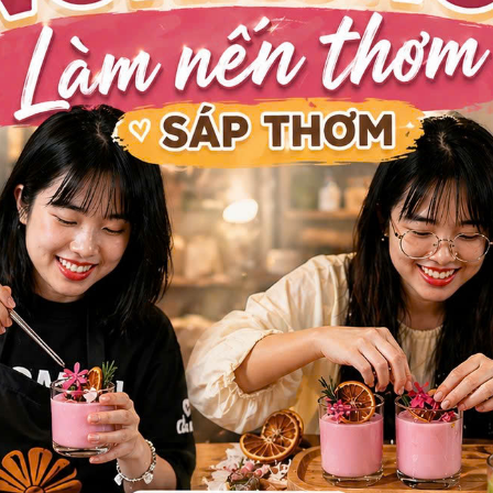
và đam mê (Hỏa).
ếu tố quan trọng nhất trong việc nâng tầm hành động thắp nến
hương thơm (Aromatherapy). Khứu giác là giác quan duy nhất 
 của não bộ, nơi xử lý cảm xúc và ký ức. Hương thơm không ch
rạng thái tinh thần của gia chủ và tần số rung động của ngôi 
 loại nến được lựa chọn phải là nến thơm cao cấp, được chế t
ững nốt hương phù hợp để khuếch đại năng lượng Kim và xoa d
ắng cuối ngày dần tắt ở phía chân trời Tây Bắc. Bạn bước đến
hũ nến thơm lên một chiếc khay kim loại sang trọng. Khoảnh k
ương thơm đầu tiên lan tỏa. Bạn nên chọn những mùi hương th
yết Tùng (Cedarwood), Gỗ Đàn Hương (Sandalwood), Hoắc H
g mùi hương này mang năng lượng của hành Thổ – hành trung
h Thổ, Thổ sinh Kim. Hương thơm của Gỗ và Đất đóng vai trò 
a của ngọn lửa thành năng lượng Thổ vững chãi, rồi từ Thổ nu
này không chỉ hóa giải sự xung khắc mà còn tạo ra một dòng 
 đối.
, một sự thanh lọc tâm trí để nhận diện và đón nhận sự giúp đ