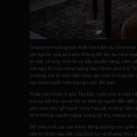
Chúng ta thường mải miết tìm kiếm sự hỗ trợ từ
cội nguồn của sự hanh thông đôi khi lại nằm ng
bí mật cổ xưa, tinh tế và đầy quyền năng, nằm y
nơi ngự trị của năng lượng Quý Nhân phù trợ. T
thường, mà là một nghi thức gọi mời những tần 
càn khôn xuất hiện trong cuộc đời bạn.
Thắp nến thơm ở góc Tây Bắc ngôi nhà là một li
hút sự hỗ trợ và cơ hội từ những người dẫn dắt 
phù hợp như gỗ tuyết tùng hay oải hương, tạo ra
khơi thông nguồn năng lượng hỗ trợ, mang lại sự
Để thấu hiểu tại sao hành động dường như giản 
vào tri thức sâu sắc của Dịch Lý và phong thủy