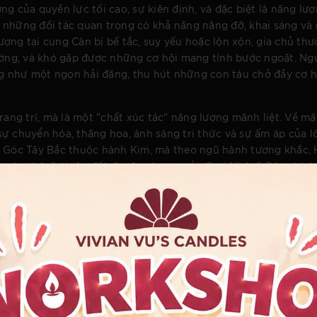
ượng của quyền lực tối cao, sự kiên định, và đặc biệt là năng lư
 những đối tác quan trọng có khả năng nâng đỡ, khai sáng và
ợng tại cung Càn bị bế tắc, suy yếu hoặc lộn xộn, gia chủ th
ướng, và khó gặp được những cơ hội mang tính bước ngoặt. Ngư
g như một ngọn hải đăng, thu hút những con tàu chở đầy cơ h
ang trí, mà là một "chất xúc tác" năng lượng mãnh liệt. Về mặt
ự chuyển hóa, thăng hoa, ánh sáng tri thức và sự ấm áp của lò
: Góc Tây Bắc thuộc hành Kim, mà theo ngũ hành tương khắc,
a vào thân", thiêu đốt đi năng lượng của Quý Nhân? Đây chính 
ng, phân biệt rõ rệt giữa sự tàn phá của ngọn lửa trần trụi và
 dội để thiêu rụi hành Kim, mà chúng ta đang sử dụng "Hỏa 
ho sự sắc bén nhưng đôi khi lạnh lẽo, cứng nhắc. Hỏa từ ngọn n
 ý thức, sẽ giống như ngọn lửa của người thợ kim hoàn, tôi l
ng hơn. Ngọn lửa nhỏ ổn định là biểu tượng của ý chí kiên địn
lẽo của góc "Cửa Trời", tạo ra một không gian ấm cúng, minh t
thượng. Đó là sự giao thoa hoàn hảo giữa tĩnh và động, giữa 