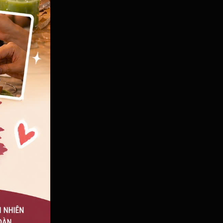
) hay
 nâng
n. Khi
 có
nh một
ó không
ức năng
lại hiệu
lựa chọn
g mà còn
ng ngọn
ông khí
ây Bắc,
n nhận