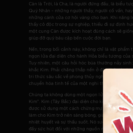
Càn là Trời, là Cha, là người đứng đầu, là biểu t
Quý Nhân – những người thầy, người cố vấn, hay
những cánh cửa cơ hội vàng cho bạn. Khi năng lư
thấy cô độc trong sự nghiệp, thiếu đi sự định h
một cung Càn được kích hoạt đúng cách sẽ giốn
giúp đỡ quý báu cập bến cuộc đời bạn.
Nến, trong bối cảnh này, không chỉ là vật phẩm tr
ngọn lửa đại diện cho hành Hỏa biểu tượng của s
Tuy nhiên, một câu hỏi hóc búa thường nảy sinh
khắc Kim. Phải chăng thắp nến ở đây là "rước họ
tri thức sâu sắc về phong thủy nghệ thuật lên tiế
chuyển hóa tinh tế của một nghi thức.
Chúng ta không dùng một ngọn lửa bùng cháy dữ
Kim". Kim (Tây Bắc) đại diện cho kim loại quý, c
được sử dụng một cách chừng mực, đều đặn và có
làm cho Kim trở nên sáng bóng, giá trị và hữu dụ
nhiệt huyết và sự thấu suốt. Nó sưởi ấm sự lạnh 
đầy sức hút đối với những nguồn năng lượng cao 