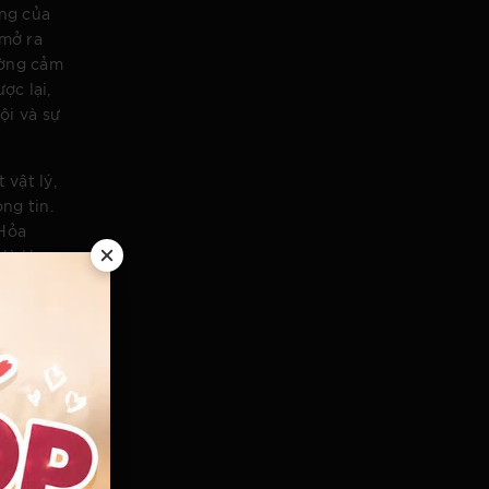
ợng của
 mở ra
ường cảm
ợc lại,
ội và sự
 vật lý,
ng tin.
 Hỏa
là lúc
 sự
luyện
ến, khi
uyện và
h, lòng
riết và
sự lạnh