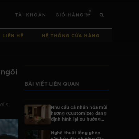
0
TÀI KHOẢN
GIỎ HÀNG
LIÊN HỆ
HỆ THỐNG CỬA HÀNG
 ngôi
BÀI VIẾT LIÊN QUAN
và xi
Nhu cầu cá nhân hóa mùi
hương (Customize) đang
định hình lại xu hướng
của toàn bộ ngành nến
Nghệ thuật lồng ghép
văn hóa địa phương đặc