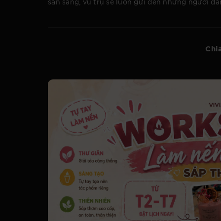
sẵn sàng, vũ trụ sẽ luôn gửi đến những người d
Chia