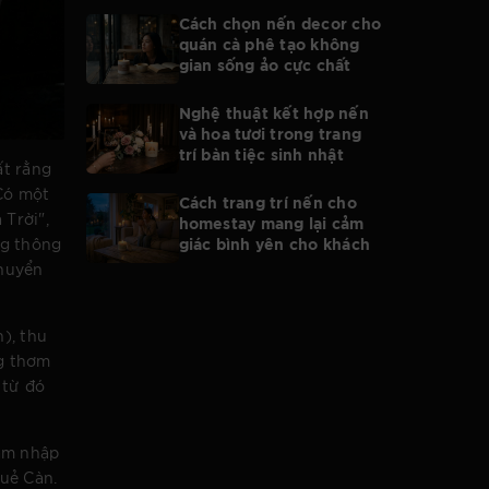
Cách chọn nến decor cho
quán cà phê tạo không
gian sống ảo cực chất
Nghệ thuật kết hợp nến
và hoa tươi trong trang
trí bàn tiệc sinh nhật
ất rằng
 Có một
Cách trang trí nến cho
 Trời",
homestay mang lại cảm
giác bình yên cho khách
ng thông
chuyển
), thu
ng thơm
 từ đó
hâm nhập
uẻ Càn.