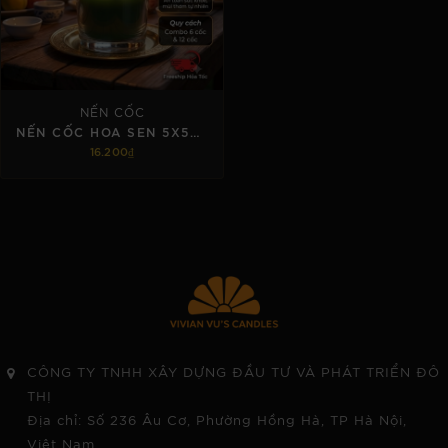
NẾN CỐC
NẾN CỐC HOA SEN 5X5CM
16.200₫
TÙY CHỌN
CÔNG TY TNHH XÂY DỰNG ĐẦU TƯ VÀ PHÁT TRIỂN ĐÔ
THỊ
Địa chỉ: Số 236 Âu Cơ, Phường Hồng Hà, TP Hà Nội,
Việt Nam