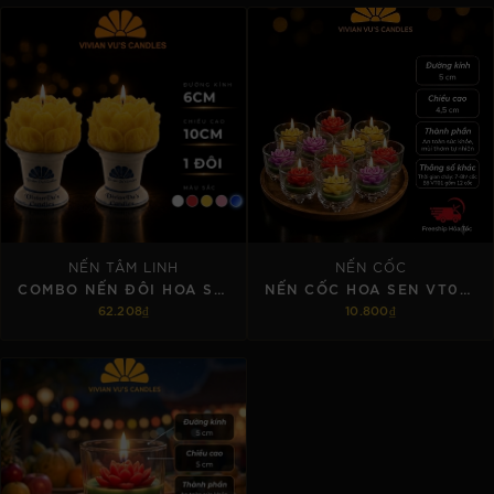
TÙY CHỌN
TÙY CHỌN
NẾN TÂM LINH
NẾN CỐC
COMBO NẾN ĐÔI HOA SEN 5X10CM (KÈM ĐẾ SỨ)
NẾN CỐC HOA SEN VT01 5X4.5CM
62.208₫
10.800₫
TÙY CHỌN
TÙY CHỌN