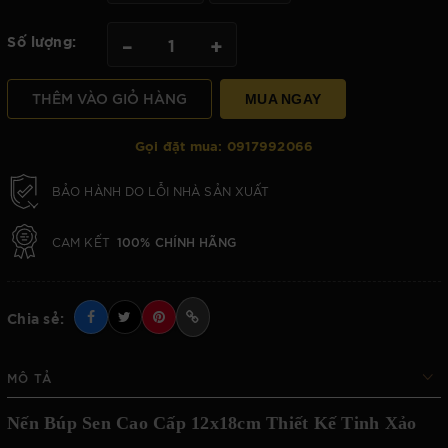
Số lượng:
–
+
THÊM VÀO GIỎ HÀNG
MUA NGAY
Gọi đặt mua:
0917992066
BẢO HÀNH DO LỖI NHÀ SẢN XUẤT
100% CHÍNH HÃNG
CAM KẾT
Chia sẻ:
MÔ TẢ
Nến Búp Sen Cao Cấp 12x18cm Thiết Kế Tinh Xảo