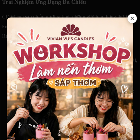
Trải Nghiệm Ứng Dụng Đa Chiều
Giá trị của sản phẩm vượt ra khỏi những giới hạn thông thường,
kiến tạo nên vô vàn khoảnh khắc ý nghĩa trong đời sống vật chất
lẫn tinh thần.
Không gian truyền thống Sản phẩm là điểm nhấn trang
trọng khi dâng lễ cúng dường tại ban thờ gia tiên, Thần Tài,
Thổ Địa hay trong các không gian thiền tự linh thiêng.
Kiến tạo lối sống Zen Ánh sáng dịu nhẹ trở thành người
bạn đồng hành hoàn hảo cho các buổi thiền định sâu, thực
hành Yoga thư giãn hay những góc đọc sách tĩnh lặng.
Điểm nhấn nghệ thuật nội thất Thiết kế đài sen mang lại sự
sang trọng cho phòng khách, phòng trà, sảnh đón khách tại
các trung tâm trị liệu cổ truyền hoặc làm đạo cụ nghệ thuật