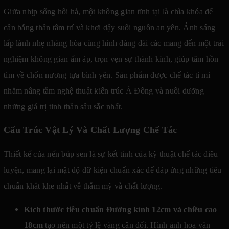
Giữa nhịp sống hối hả, một không gian tĩnh tại là chìa khóa để
cân bằng thân tâm trí và khơi dậy suối nguồn an yên. Ánh sáng
lấp lánh nhẹ nhàng hòa cùng hình dáng đài các mang đến một trải
nghiệm không gian ấm áp, trọn vẹn sự thành kính, giúp tâm hồn
tìm về chốn nương tựa bình yên. Sản phẩm được chế tác tỉ mỉ
nhằm nâng tầm nghệ thuật kiến trúc Á Đông và nuôi dưỡng
những giá trị tinh thần sâu sắc nhất.
Cấu Trúc Vật Lý Và Chất Lượng Chế Tác
Thiết kế của nến búp sen là sự kết tinh của kỹ thuật chế tác điêu
luyện, mang lại mật độ dữ kiện chuẩn xác để đáp ứng những tiêu
chuẩn khắt khe nhất về thẩm mỹ và chất lượng.
Kích thước tiêu chuẩn Đường kính 12cm và chiều cao
18cm
tạo nên một tỷ lệ vàng cân đối. Hình ảnh hoa văn