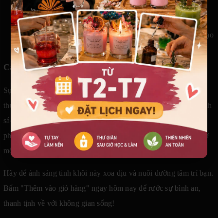
thị giác.
Quà tặng tri ân tinh tế Đây là lựa chọn trọn vẹn ý nghĩa
dành tặng đấng sinh thành, đối tác trân quý hay các bậc đạo
hữu trong những sự kiện quan trọng.
Cam Kết Về Trải Nghiệm Hoàn Mỹ
Sự an tâm trong mỗi trải nghiệm là triết lý đồng hành cốt lõi của
thương hiệu. Khách hàng luôn được đảm bảo quyền lợi với chính
sách đổi trả 1-1 nhanh chóng và minh bạch cho mọi sản phẩm
phát sinh lỗi từ nhà sản xuất hoặc không đạt chuẩn thẩm mỹ như
mô tả ban đầu.
Hãy để ánh sáng tinh khôi này xoa dịu và nuôi dưỡng tâm trí bạn.
Bấm "Thêm vào giỏ hàng" ngay hôm nay để rước sự bình an,
thanh tịnh về với không gian sống!