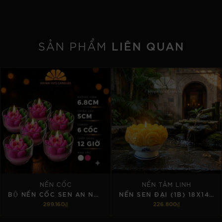
LIÊN QUAN
SẢN PHẨM
NẾN CỐC
NẾN TÂM LINH
BỘ NẾN CỐC SEN AN NHIÊN (6C)
NẾN SEN ĐẠI (1B) 18X14CM
299.160₫
226.800₫