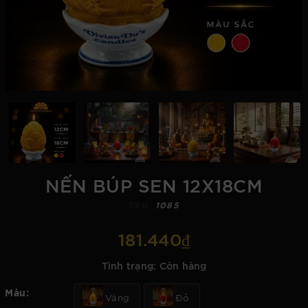
NẾN BÚP SEN 12X18CM
SKU:
1085
181.440₫
Tình trạng:
Còn hàng
Màu:
Vàng
Đỏ