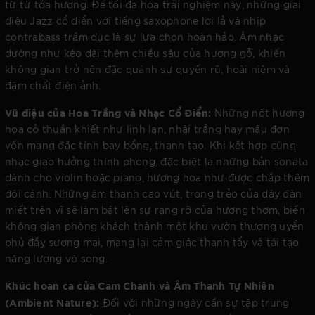
từ từ tỏa hương. Để tối đa hóa trải nghiệm này, những giai
điệu Jazz cổ điển với tiếng saxophone lơi lả và nhịp
contrabass trầm đục là sự lựa chọn hoàn hảo. Âm nhạc
dường như kéo dài thêm chiều sâu của hương gỗ, khiến
không gian trở nên đặc quánh sự quyến rũ, hoài niệm và
đậm chất điện ảnh.
Vũ điệu của Hoa Trắng và Nhạc Cổ Điển:
Những nốt hương
hoa cỏ thuần khiết như linh lan, nhài trắng hay mẫu đơn
vốn mang đặc tính bay bổng, thanh tao. Khi kết hợp cùng
nhạc giao hưởng thính phòng, đặc biệt là những bản sonata
dành cho violin hoặc piano, hương hoa như được chắp thêm
đôi cánh. Những âm thanh cao vút, trong trẻo của dây đàn
miết trên vĩ sẽ làm bật lên sự rạng rỡ của hương thơm, biến
không gian phòng khách thành một khu vườn thượng uyển
phủ đầy sương mai, mang lại cảm giác thanh tẩy và tái tạo
năng lượng vô song.
Khúc hoan ca của Cam Chanh và Âm Thanh Tự Nhiên
(Ambient Nature):
Đối với những ngày cần sự tập trung