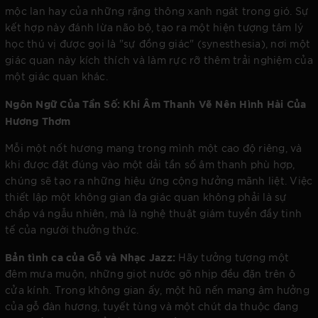
mộc lan hay của những rặng thông xanh ngát trong gió. Sự
kết hợp này đánh lừa não bộ, tạo ra một hiện tượng tâm lý
học thú vị được gọi là "sự đồng giác" (synesthesia), nơi một
giác quan này kích thích và làm rực rỡ thêm trải nghiệm của
một giác quan khác.
Ngôn Ngữ Của Tần Số: Khi Âm Thanh Vẽ Nên Hình Hài Của
Hương Thơm
Mỗi một nốt hương mang trong mình một cao độ riêng, và
khi được đặt đúng vào một dải tần số âm thanh phù hợp,
chúng sẽ tạo ra những hiệu ứng cộng hưởng mãnh liệt. Việc
thiết lập một không gian đa giác quan không phải là sự
chắp vá ngẫu nhiên, mà là nghệ thuật giám tuyển đầy tinh
tế của người thưởng thức.
Bản tình ca của Gỗ và Nhạc Jazz:
Hãy tưởng tượng một
đêm mưa muộn, những giọt nước gõ nhịp đều đặn trên ô
cửa kính. Trong không gian ấy, một hũ nến mang âm hưởng
của gỗ đàn hương, tuyết tùng và một chút da thuộc đang