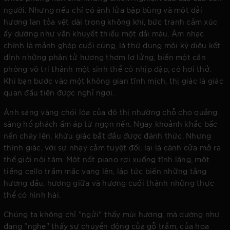
người. Nhưng nếu chỉ có ánh lửa bập bùng và một dải
hương lan tỏa vệt dài trong không khí, bức tranh cảm xúc
ấy dường như vẫn khuyết thiếu một dải màu. Âm nhạc
chính là mảnh ghép cuối cùng, là thứ dung môi kỳ diệu kết
dính những phân tử hương thơm lơ lửng, biến một căn
phòng vô tri thành một sinh thể có nhịp đập, có hơi thở.
Khi bạn bước vào một không gian tĩnh mịch, thị giác là giác
quan đầu tiên được nghỉ ngơi.
Ánh sáng vàng chói lóa của đô thị nhường chỗ cho quầng
sáng hổ phách ấm áp từ ngọn nến. Ngay khoảnh khắc bấc
nến cháy lên, khứu giác bắt đầu được đánh thức. Nhưng
thính giác, với sự nhạy cảm tuyệt đối, lại là cánh cửa mở ra
thế giới nội tâm. Một nốt piano rơi xuống tĩnh lặng, một
tiếng cello trầm mặc vang lên, lập tức biến những tầng
hương đầu, hương giữa và hương cuối thành những thực
thể có hình hài.
Chúng ta không chỉ "ngửi" thấy mùi hương, mà dường như
đang "nghe" thấy sự chuyển động của gỗ trầm, của hoa