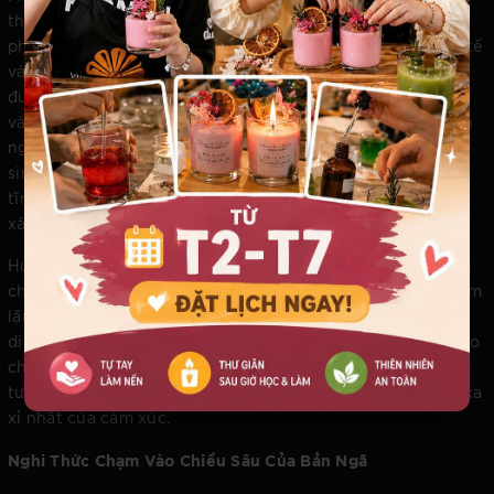
thuần là một vật dụng tỏa hương, mà là một đại sứ của
phong cách sống thượng lưu. Với triết lý tôn vinh sự tinh tế
và trân trọng trải nghiệm của người dùng, từng hũ nến
được đúc kết từ quá trình nghiên cứu kỹ lưỡng về hành vi
và tâm lý học cảm xúc. Vivian Vu's Candles sử dụng nguồn
nguyên liệu tinh tuyển, sáp chất lượng cao và bấc không
sinh muội than, đảm bảo mỗi ngọn lửa thắp lên là một sự
tĩnh tại tuyệt đối, không có bất kỳ một sự nhiễu loạn nào
xâm phạm vào không gian thư giãn của bạn.
Hương thơm từ Vivian Vu's Candles lan tỏa một cách uyển
chuyển, nhẹ nhàng rẽ lớp không khí, không áp đảo mà thầm
lặng nâng đỡ từng nốt nhạc bạn đang lắng nghe. Sự hiện
diện của thương hiệu trong không gian sống không chỉ bảo
chứng cho gu thẩm mỹ hoàn hảo mà còn thể hiện sự am
tường trong việc tự chiêu đãi bản thân những đặc quyền xa
xỉ nhất của cảm xúc.
Nghi Thức Chạm Vào Chiều Sâu Của Bản Ngã