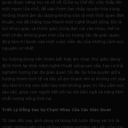
quan được nâng niu và vỗ về. Giữa xu thế đó, việc thắp lên
một ngọn lửa nhỏ, để sáp thơm tan chảy quyện hòa cùng
những thanh âm du dương không còn là một thói quen đơn
thuần, mà đã thăng hoa thành một nghệ thuật sống. Đó là
lúc khứu giác và thính giác cùng đan cài vào nhau, mở ra
một chiều không gian mới của sự tương tác đa giác quan,
đưa tâm trí bước vào một cuộc viễn du của những cảm xúc
nguyên sơ nhất.
Xu hướng dùng nến thơm kết hợp âm nhạc thư giãn đang
định hình lại khái niệm nghệ thuật sống cao cấp, tạo ra trải
nghiệm tương tác đa giác quan tối đa. Sự hòa quyện giữa
hương thơm tinh tế và tần số âm thanh êm ái không chỉ xoa
dịu tâm trí mà còn kiến tạo một không gian trị liệu cảm xúc
sâu sắc, giúp con người kết nối lại với bản ngã và nâng tầm
chất lượng sống tĩnh tại.
Triết Lý Đằng Sau Sự Chạm Nhau Của Các Giác Quan
Từ bao đời nay, ánh sáng và bóng tối luôn đóng vai trò là
chiếc phông nền cho những chiêm nghiệm sâu sắc của con