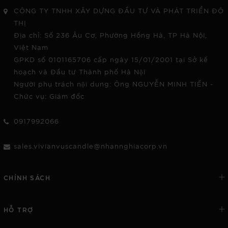
CÔNG TY TNHH XÂY DỰNG ĐẦU TƯ VÀ PHÁT TRIỂN ĐÔ
THỊ
Địa chỉ: Số 236 Âu Cơ, Phường Hồng Hà, TP Hà Nội,
Việt Nam
GPKD số 0101165706 cấp ngày 15/01/2001 tại Sở kế
hoạch và Đầu tư Thành phố Hà Nội
Người phụ trách nội dung: Ông NGUYỄN MINH TIẾN -
Chức vụ: Giám đốc
0917992066
sales.vivianvuscandle@nhannghiacorp.vn
CHÍNH SÁCH
HỖ TRỢ