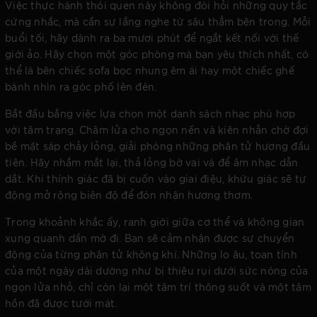
Việc thực hành thói quen này không đòi hỏi những quy tắc
cứng nhắc, mà cần sự lắng nghe từ sâu thẳm bên trong. Mỗi
buổi tối, hãy dành ra ba mươi phút để ngắt kết nối với thế
giới ảo. Hãy chọn một góc phòng mà bạn yêu thích nhất, có
thể là bên chiếc sofa bọc nhung êm ái hay một chiếc ghế
bành nhìn ra góc phố lên đèn.
Bắt đầu bằng việc lựa chọn một danh sách nhạc phù hợp
với tâm trạng. Châm lửa cho ngọn nến và kiên nhẫn chờ đợi
bề mặt sáp chảy lỏng, giải phóng những phân tử hương đầu
tiên. Hãy nhắm mắt lại, thả lỏng bờ vai và để âm nhạc dẫn
dắt. Khi thính giác đã bị cuốn vào giai điệu, khứu giác sẽ tự
động mở rộng biên độ để đón nhận hương thơm.
Trong khoảnh khắc ấy, ranh giới giữa cơ thể và không gian
xung quanh dần mờ đi. Bạn sẽ cảm nhận được sự chuyển
động của từng phân tử không khí. Những lo âu, toan tính
của một ngày dài dường như bị thiêu rụi dưới sức nóng của
ngọn lửa nhỏ, chỉ còn lại một tâm trí thông suốt và một tâm
hồn đã được tưới mát.