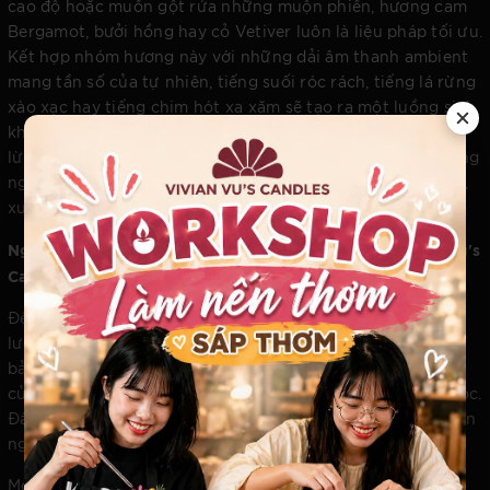
cao độ hoặc muốn gột rửa những muộn phiền, hương cam
Bergamot, bưởi hồng hay cỏ Vetiver luôn là liệu pháp tối ưu.
Kết hợp nhóm hương này với những dải âm thanh ambient
mang tần số của tự nhiên, tiếng suối róc rách, tiếng lá rừng
xào xạc hay tiếng chim hót xa xăm sẽ tạo ra một luồng sinh
khí mới mẻ. Khứu giác và thính giác cùng đồng điệu, đánh
lừa cơ thể rằng bạn đang thực sự đứng giữa một cánh rừng
nguyên sinh, hít căng lồng ngực bầu không khí trong lành,
xua tan mọi áp lực đô thị.
Nghệ Thuật Giám Tuyển Không Gian Sống Cùng Vivian Vu's
Candles
Để đạt được đỉnh cao của sự tương tác đa giác quan, chất
lượng của nguồn phát là yếu tố mang tính quyết định. Một
bản nhạc dù hay đến đâu cũng sẽ bị phá vỡ bởi sự pha tạp
của những loại sáp rẻ tiền hay mùi hương gắt nồng hóa học.
Đây chính là lúc giá trị của nghệ thuật chế tác thủ công lên
ngôi.
Một tác phẩm nến thơm từ Vivian Vu's Candles không đơn