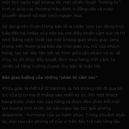
một thứ ngôn ngữ không lời, một chiến thuật "hương trị"
tinh vi giúp các thương hiệu định vị đẳng cấp và xoay
chuyển doanh số một cách ngoạn mục.
Sử dụng nến thơm trong bán lẻ là chiến lược tác động trực
tiếp đến hệ limbic của não bộ, nơi điều khiển cảm xúc và trí
nhớ. Bằng cách thiết lập một không gian khứu giác sang
trọng, nến thơm giúp kéo dài thời gian lưu trú của khách
hàng, tạo sợi dây liên kết vô hình giữa sản phẩm và sự dễ
chịu, từ đó thúc đẩy quyết định mua hàng một cách tự
nhiên và tăng trưởng doanh thu bán lẻ thần tốc.
Bản giao hưởng của những "phân tử cảm xúc"
Khứu giác là một kẻ lữ hành kỳ lạ. Nó không cần đi qua bộ
lọc của lý trí mà đi thẳng vào miền ký ức. Khi một khách
hàng bước chân vào cửa hàng và được đón chào bởi một
làn hương tinh khiết, bộ não ngay lập tức giải phóng
dopamine - hormone của sự hạnh phúc. Trong khoảnh khắc
ấy, mọi rào cản phòng vệ của ví tiền đều trở nên lỏng lẻo.