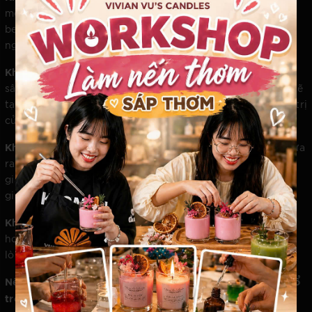
mở rộng, thanh tao như trà trắng, cỏ vetiver hoặc cam
bergamot để tạo ấn tượng ban đầu về sự sạch sẽ, chuyên
nghiệp và tươi mới.
Khu vực trải nghiệm sản phẩm cao cấp:
Những nốt hương
sâu trầm từ gỗ tuyết tùng, hoắc hương hoặc trầm hương sẽ
tạo nên bầu không khí sang trọng, trầm mặc, tôn vinh giá trị
của những món đồ đắt giá.
Khu vực phòng chờ hoặc thử đồ:
Đây là nơi khách hàng đưa
ra quyết định cuối cùng. Những mùi hương mang tính thư
giãn tuyệt đối như oải hương hoặc hoa hồng đá sẽ giúp
giảm bớt áp lực tâm lý, tạo cảm giác tự tin và thoải mái.
Khu vực quầy thanh toán:
Một chút hương quế ấm nồng
hoặc gừng sả sẽ kích thích sự tỉnh táo và tạo cảm giác hài
lòng, để lại một dư vị tốt đẹp sau khi kết thúc giao dịch.
Nến thơm, Món quà tặng nghệ thuật dẫn dắt doanh thu bổ
trợ