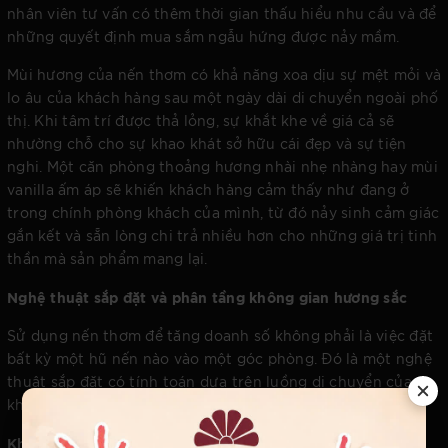
nhân viên tư vấn có thêm thời gian thấu hiểu nhu cầu và để
những quyết định mua sắm ngẫu hứng được nảy mầm.
Mùi hương của nến thơm có khả năng xoa dịu sự mệt mỏi và
lo âu của khách hàng sau một ngày dài di chuyển ngoài phố
thị. Khi tâm trí được thả lỏng, sự khắt khe về giá cả sẽ
nhường chỗ cho sự khao khát sở hữu cái đẹp và sự tiện
nghi. Một căn phòng thoảng hương nhài nhẹ nhàng hay mùi
vanilla ấm áp sẽ khiến khách hàng cảm thấy như đang ở
trong chính phòng khách của mình, từ đó nảy sinh cảm giác
gắn kết và sẵn lòng chi trả nhiều hơn cho những giá trị tinh
thần mà sản phẩm mang lại.
Nghệ thuật sắp đặt và phân tầng không gian hương sắc
Sử dụng nến thơm để tăng doanh số không phải là việc đặt
bất kỳ một hũ nến nào vào một góc phòng. Đó là một nghệ
thuật sắp đặt có tính toán dựa trên luồng di chuyển của
khách hàng và tính chất của từng khu vực sản phẩm:
Khu vực sảnh đón khách:
Nên sử dụng những mùi hương