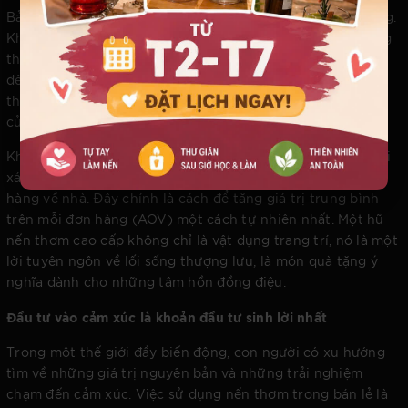
Bản thân nến thơm cũng là một mặt hàng bán lẻ tiềm năng.
Khi bạn sử dụng nến thơm để tạo bầu không khí, bạn đồng
thời cũng đang giới thiệu một sản phẩm phong cách sống
đến khách hàng. Việc trưng bày những hũ nến thơm nghệ
thuật với thiết kế tinh xảo ngay tại các điểm chạm trong
cửa hàng sẽ kích thích nhu cầu mua sắm bổ trợ.
Khách hàng không chỉ muốn mua bộ quần áo hay chiếc túi
xách, họ muốn mang cả "mùi hương hạnh phúc" của cửa
hàng về nhà. Đây chính là cách để tăng giá trị trung bình
trên mỗi đơn hàng (AOV) một cách tự nhiên nhất. Một hũ
nến thơm cao cấp không chỉ là vật dụng trang trí, nó là một
lời tuyên ngôn về lối sống thượng lưu, là món quà tặng ý
nghĩa dành cho những tâm hồn đồng điệu.
Đầu tư vào cảm xúc là khoản đầu tư sinh lời nhất
Trong một thế giới đầy biến động, con người có xu hướng
tìm về những giá trị nguyên bản và những trải nghiệm
chạm đến cảm xúc. Việc sử dụng nến thơm trong bán lẻ là