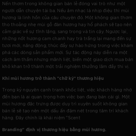
Nến thơm trong không gian bán lẻ đóng vai trò như một
người dẫn chuyện tài ba. Nếu âm nhạc là nhịp điệu thì mùi
hương là linh hồn của câu chuyện đó. Một không gian thơm
tho thoảng nhẹ mùi gỗ đàn hương hay hổ phách sẽ tạo nên
cảm giác về sự tĩnh lặng, sang trọng và tin cậy. Ngược lại,
những nốt hương cam chanh hay trà trắng lại mang đến sự
tươi mới, năng động, thúc đẩy sự hào hứng trong việc khám
phá các dòng sản phẩm mới. Sự tác động này diễn ra một
cách âm thầm nhưng mãnh liệt, biến một giao dịch mua bán
khô khan trở thành một trải nghiệm thưởng lãm đầy thi vị.
Khi mùi hương trở thành "chữ ký" thương hiệu
Trong kỷ nguyên cạnh tranh khốc liệt, việc khách hàng nhớ
đến bạn là ai quan trọng hơn việc bạn đang bán cái gì. Một
mùi hương đặc trưng được duy trì xuyên suốt không gian
bán lẻ sẽ tạo nên một dấu ấn đậm nét trong tâm trí khách
hàng. Đây chính là khái niệm "Scent
Branding" định vị thương hiệu bằng mùi hương.