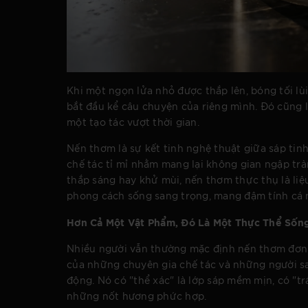
Khi một ngọn lửa nhỏ được thắp lên, bóng tối lùi
bắt đầu kể câu chuyện của riêng mình. Đó cũng 
một tạo tác vượt thời gian.
Nến thơm là sự kết tinh nghệ thuật giữa sáp tin
chế tác tỉ mỉ nhằm mang lại không gian ngập tr
thắp sáng hay khử mùi, nến thơm thực thụ là liệu
phong cách sống sang trọng, mang đậm tính cá 
Hơn Cả Một Vật Phẩm, Đó Là Một Thực Thể Sốn
Nhiều người vẫn thường mặc định nến thơm đơn g
của những chuyên gia chế tác và những người s
động. Nó có "thể xác" là lớp sáp mềm mịn, có "trá
những nốt hương phức hợp.