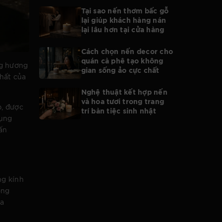
Tại sao nến thơm bấc gỗ
lại giúp khách hàng nán
lại lâu hơn tại cửa hàng
Cách chọn nến decor cho
quán cà phê tạo không
ng hương
gian sống ảo cực chất
hất của
Nghệ thuật kết hợp nến
và hoa tươi trong trang
p, được
trí bàn tiệc sinh nhật
dụng
ấn
ng kính
ống
ủa