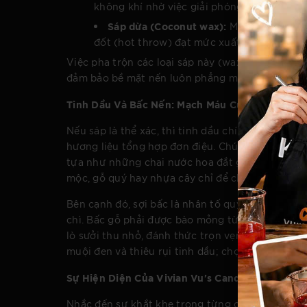
không khí nhờ việc giải phóng các ion âm,
Sáp dừa (Coconut wax):
Mềm mại như bơ,
đốt (hot throw) đạt mức xuất sắc nhất tron
Việc pha trộn các loại sáp này (wax blend) đòi
đảm bảo bề mặt nến luôn phẳng mịn, không nứt n
Tinh Dầu Và Bấc Nến: Mạch Máu Của Mùi Hương
Nếu sáp là thể xác, thì tinh dầu chính là mạch
hương liệu tổng hợp đơn điệu. Chúng sở hữu cấu
tựa như những chai nước hoa đắt giá nhất nước P
mộc, gỗ quý hay nhựa cây chỉ để chắt lọc lấy vài 
Bên cạnh đó, sợi bấc là nhân tố quyết định sự s
chì. Bấc gỗ phải được bào mỏng từ những loại g
lò sưởi thu nhỏ, đánh thức trọn vẹn thính giác c
muội đen và thiêu rụi tinh dầu; chọn bấc quá nh
Sự Hiện Diện Của Vivian Vu's Candles: Chuẩn M
Nhắc đến sự khắt khe trong từng công đoạn chế 