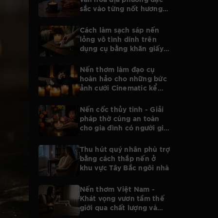
sắc vào từng nốt hương
nến thủ công thuần Việt
Cách làm sạch sáp nến
lỏng vô tình dính trên
dụng cụ bằng khăn giấy
cực kỳ nhanh gọn
Nến thơm làm đạo cụ
hoàn hảo cho những bức
ảnh cưới Cinematic kể
chuyện tình yêu
Nến cốc thủy tinh - Giải
pháp thờ cúng an toàn
cho gia đình có người già
trẻ nhỏ
Thu hút quý nhân phù trợ
bằng cách thắp nến ở
khu vực Tây Bắc ngôi nhà
Nến thơm Việt Nam -
Khát vọng vươn tầm thế
giới qua chất lượng và
mùi hương