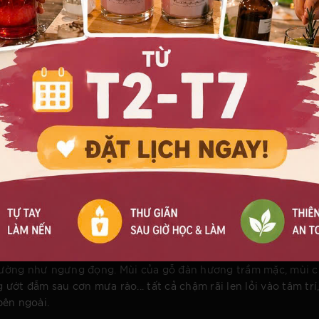
 tinh tế đỉnh cao trong ngành quà tặng nghệ thuật. Không đi 
đời từ Vivian Vu's Candles đều là minh chứng cho sự thấu hiểu
 là một tác phẩm được "ủ" (curing) cẩn thận trong môi trường
y kéo dài nhiều tuần lễ để tinh dầu phân tán hoàn toàn, hòa 
việc tuyển chọn nguyên liệu chuẩn quốc tế kết hợp cùng gu th
's Candles trở thành biểu tượng của lối sống tinh hoa, là món 
 nhất của cảm xúc.
ống
ng nắm giữ chìa khóa để bước vào một lối sống tỉnh thức
 thức mang tính thiêng liêng của nhịp sống hiện đại.
áy xém của lần đốt trước, giữ lại độ dài hoàn hảo để ngọn lửa
 que diêm bừng sáng, chạm vào sợi bấc, bạn ngồi xuống, thả l
y dường như ngưng đọng. Mùi của gỗ đàn hương trầm mặc, mùi 
ớt đẫm sau cơn mưa rào... tất cả chậm rãi len lỏi vào tâm trí
bên ngoài.