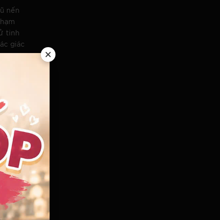
hũ nến
 chạm
ử tinh
ác giác
thí
t giữa
g từng
 nguồn
h hiền
 lọc