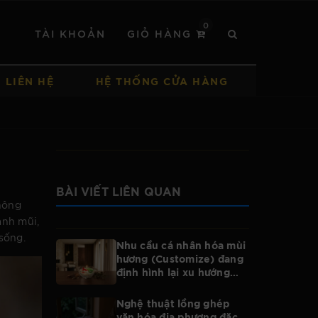
0
TÀI KHOẢN
GIỎ HÀNG
LIÊN HỆ
HỆ THỐNG CỬA HÀNG
BÀI VIẾT LIÊN QUAN
hông
ánh mũi,
sống.
Nhu cầu cá nhân hóa mùi
hương (Customize) đang
định hình lại xu hướng
của toàn bộ ngành nến
Nghệ thuật lồng ghép
văn hóa địa phương đặc