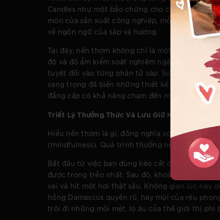
Candles như một bảo chứng cho chất lượng và sự
mòn của sản xuất công nghiệp, mỗi tuyệt tác ra 
về ngôn ngữ của sáp và hương.
Tại đây, nến thơm không chỉ là một sản phẩm, mà
độ và độ ẩm kiểm soát nghiêm ngặt. Quá trình nà
tuyệt đối vào từng phân tử sáp. Sự tỉ mỉ trong 
sang trọng đã biến những thiết kế của Vivian Vu
đẳng cấp có khả năng chạm đến những tầng sâu
Triết Lý Thưởng Thức Và Lưu Giữ Không Gian S
Hiểu nến thơm là gì, đồng nghĩa với việc bạn đa
(mindfulness). Quá trình thưởng nến là một nghi
Bắt đầu từ việc bạn dùng kéo cắt đi phần bấc ch
được trong trẻo nhất. Sau đó, khoảnh khắc chiếc
vai và hít một hơi thật sâu. Không gian lúc nà
hồng Damascus quyến rũ, hay mùi của rêu phong ư
trôi đi những mỏi mệt, lo âu của thế giới thị phi 