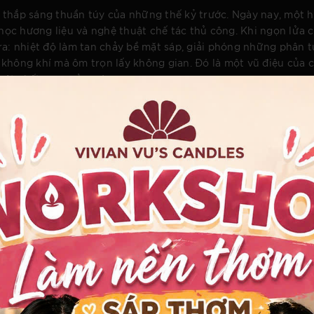
 thắp sáng thuần túy của những thế kỷ trước. Ngày nay, một 
a học hương liệu và nghệ thuật chế tác thủ công. Khi ngọn lửa
ra: nhiệt độ làm tan chảy bề mặt sáp, giải phóng những phân t
không khí mà ôm trọn lấy không gian. Đó là một vũ điệu của c
vật chất sang cảm xúc.
uyên Gia
óc tách nó ra khỏi vẻ bề ngoài hào nhoáng để bước vào phòng 
 xưởng chế tác của những nghệ nhân lành nghề. Sự khác biệ
hẩm nghệ thuật độc bản nằm ở sự khắt khe đến cực đoan tron
 là phương tiện vận chuyển mùi hương, các nghệ nhân tìm đến
cháy chậm, mát và sạch, sáp đậu nành ôm ấp tinh dầu một các
.
ẵn âm hưởng ngọt ngào của mật tự nhiên, sáp ong giúp thanh