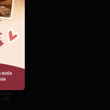
theo lối
 sâu sắc
 nhiệt
quyện
ẩm mỹ
quà tặng
 mới
ỏng bờ
của hoa
, cuốn