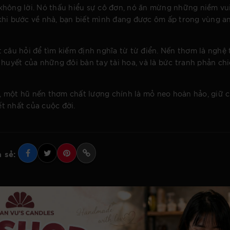
không lời. Nó thấu hiểu sự cô đơn, nó ăn mừng những niềm vu
i khi bước về nhà, bạn biết mình đang được ôm ấp trong vùng a
 câu hỏi để tìm kiếm định nghĩa từ từ điển. Nến thơm là nghệ 
 huyết của những đôi bàn tay tài hoa, và là bức tranh phản chi
ớc, một hũ nến thơm chất lượng chính là mỏ neo hoàn hảo, giữ 
ết nhất của cuộc đời.
 sẻ: