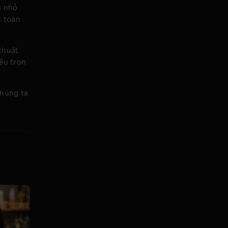
i nhỏ
n toàn
thuật
ếu trọn
chúng ta