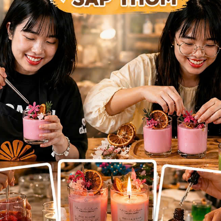
 dập tắt những bụi bẩn mang ion dương.
 sáp dừa nổi tiếng với khả năng giữ mùi (cold throw) và tỏa 
g các loại sáp thực vật.
 hỏi những công thức bí mật được thử nghiệm qua hàng ngàn gi
ẻ và tạo ra một vũng sáp lỏng (melt pool) hoàn hảo khi thắp 
 máu nuôi dưỡng linh hồn của nến. Nến thơm cao cấp không sử 
 trúc ba tầng hương (Top notes - Heart notes - Base notes) p
háp. Quá trình chiết xuất tinh dầu đòi hỏi hàng tấn hoa tươi,
giọt tinh túy.
ống còn của ngọn lửa. Bấc cotton phải được tết chặt, không chứ
ỗ thanh sạch, để khi cháy tạo ra âm thanh lách tách khe khẽ 
ủa người thưởng thức. Chọn sai kích cỡ bấc, nến sẽ cháy quá lử
ỏ, sáp sẽ không tan chảy đều, tạo thành những hố sâu lãng phí
ực Của Chế Tác Độc Bản
tác thủ công này, không thể không nhắc đến thương hiệu Viv