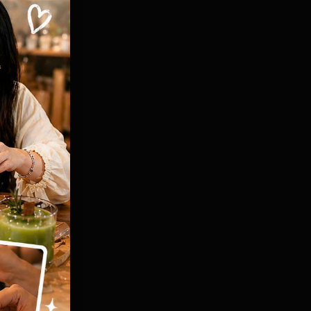
mùi khi
ờ, để
sáng.
dụng
hức tạp
 thảo
a lõi
như một
a, sinh
.
ian Vu's