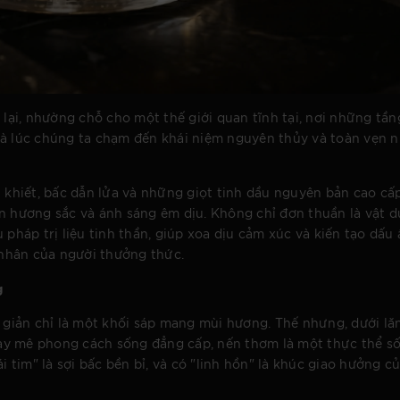
 lại, nhường chỗ cho một thế giới quan tĩnh tại, nơi những tầ
là lúc chúng ta chạm đến khái niệm nguyên thủy và toàn vẹn n
h khiết, bấc dẫn lửa và những giọt tinh dầu nguyên bản cao cấ
àn hương sắc và ánh sáng êm dịu. Không chỉ đơn thuần là vật 
 pháp trị liệu tinh thần, giúp xoa dịu cảm xúc và kiến tạo dấu 
nhân của người thưởng thức.
g
iản chỉ là một khối sáp mang mùi hương. Thế nhưng, dưới lă
ay mê phong cách sống đẳng cấp, nến thơm là một thực thể s
i tim" là sợi bấc bền bỉ, và có "linh hồn" là khúc giao hưởng c