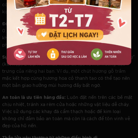
có đủ thời gian để lấp đầy không gian và các tầng hương
kịp bung nở một cách trọn vẹn nhất.
Độ dài của bấc nến:
Luôn duy trì bấc nến ở độ dài khoảng
0.5cm trước khi thắp. Điều này giúp ngọn lửa cháy đều,
không tạo khói đen và đảm bảo mặt sáp tan chảy phẳng
phiu, duy trì tính thẩm mỹ cho hũ nến.
Sự phối hợp giữa các mùi hương:
Đừng ngần ngại "layering"
(kết hợp) 2 loại nến khác nhau để tạo ra mùi hương đặc
trưng của riêng hai bạn. Ví dụ, một chút hương gỗ trầm
mặc kết hợp cùng hương hoa cỏ thanh tao có thể tạo nên
một bản giao hưởng mùi hương đầy bất ngờ.
An toàn là ưu tiên hàng đầu:
Luôn đặt nến trên các bề mặt
chịu nhiệt, tránh xa rèm cửa hoặc những vật liệu dễ cháy.
Việc sử dụng các khay đá cẩm thạch hoặc đế kim loại
không chỉ đảm bảo an toàn mà còn là cách để tôn vinh vẻ
đẹp của hũ nến.
Thắp lửa yêu thương từ những điều bình dị