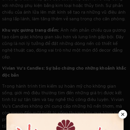
với những phụ kiện bằng kim loại hoặc thủy tinh. Sự phản
chiếu của ánh lửa lên mặt kính sẽ tạo ra những vũ điệu ánh
sáng lấp lánh, làm tăng thêm vẻ sang trọng cho căn phòng.
Khu vực gương trang điểm:
Ánh nến phản chiếu qua gương
tạo cảm giác không gian sâu hơn và lung linh gấp bội. Đây
cũng là nơi lý tưởng để đặt những dòng nến có thiết kế
nghệ thuật cao, đóng vai trò như một món đồ decor đẳng
cấp.
Vivian Vu's Candles: Sự bảo chứng cho những khoảnh khắc
độc bản
Trong hành trình tìm kiếm sự hoàn mỹ cho không gian
sống, giới mộ điệu thường tìm đến những giá trị được kết
tinh từ sự tận tâm và tay nghề thủ công điêu luyện. Vivian
Vu's Candles không chỉ cung cấp những hũ nến thơm, mà
còn mang đến một triết lý sống thượng lưu qua từng sản
phẩm. Mỗi sản phẩm là một tác phẩm nghệ thuật, nơi các
tầng hương được phối trộn theo tỉ lệ vàng bởi những