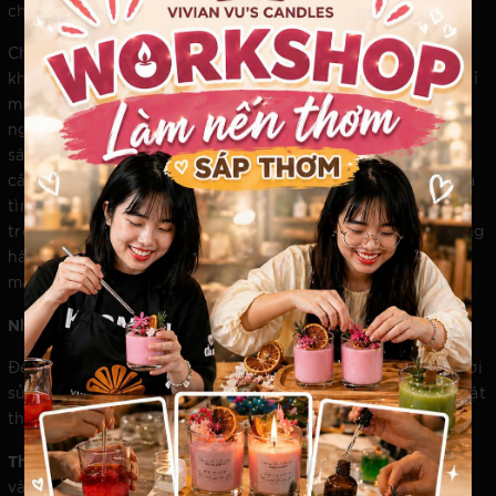
chuyên gia giàu kinh nghiệm.
Chất lượng của Vivian Vu's Candles nằm ở sự tuyển chọn
khắt khe từ nguồn nguyên liệu cho đến quy trình chế tác tỉ
mỉ, đảm bảo độ tỏa hương ổn định và bền bỉ. Khi thắp một
ngọn nến từ thương hiệu này, bạn không chỉ thắp lên ánh
sáng, mà đang khai mở một không gian trải nghiệm đẳng
cấp, nơi sự sang trọng hòa quyện cùng cảm xúc ấm áp của
tình thân. Chính sự tinh tế trong diện mạo và sự sâu sắc
trong mùi hương đã biến thương hiệu trở thành người đồng
hành không thể thiếu trong các kế hoạch kiến tạo sự lãng
mạn cho cặp đôi.
Những lưu ý để trải nghiệm nến thơm trở nên hoàn hảo
Để nến thơm thực sự phát huy quyền năng của mình, người
sử dụng cần am hiểu những quy tắc ngầm trong nghệ thuật
thưởng thức:
Thời gian thắp nến lý tưởng:
Nên thắp nến trước khi bước
vào phòng khoảng 30 - 45 phút. Điều này giúp mùi hương