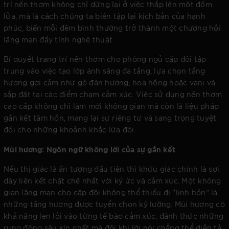
trí nến thơm không chỉ dừng lại ở việc thắp lên một đốm
lửa, mà là cách chúng ta biên tập lại kịch bản của hạnh
phúc, biến mỗi đêm bình thường trở thành một chương hồi
lãng mạn đầy tính nghệ thuật.
Bí quyết trang trí nến thơm cho phòng ngủ cặp đôi tập
trung vào việc tạo lớp ánh sáng đa tầng, lựa chọn tầng
hương gợi cảm như gỗ đàn hương, hoa hồng hoặc vani và
sắp đặt tại các điểm chạm cảm xúc. Việc sử dụng nến thơm
cao cấp không chỉ làm mới không gian mà còn là liệu pháp
gắn kết tâm hồn, mang lại sự riêng tư và sang trọng tuyệt
đối cho những khoảnh khắc lứa đôi.
Mùi hương: Ngôn ngữ không lời của sự gắn kết
Nếu thị giác là ấn tượng đầu tiên thì khứu giác chính là sợi
dây liên kết chặt chẽ nhất với ký ức và cảm xúc. Một không
gian lãng mạn cho cặp đôi không thể thiếu đi "linh hồn" là
những tầng hương được tuyển chọn kỹ lưỡng. Mùi hương có
khả năng len lỏi vào từng tế bào cảm xúc, đánh thức những
rung động sâu kín nhất mà đôi khi lời nói chẳng thể diễn tả