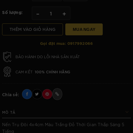
Số lượng:
–
+
THÊM VÀO GIỎ HÀNG
MUA NGAY
Gọi đặt mua:
0917992066
BẢO HÀNH DO LỖI NHÀ SẢN XUẤT
100% CHÍNH HÃNG
CAM KẾT
Chia sẻ:
MÔ TẢ
Nến Trụ Đôi 4x4cm Màu Trắng Đỏ Thời Gian Thắp Sáng 5
Tiếng