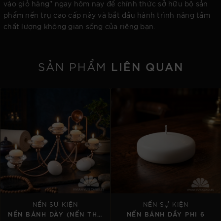
vào giỏ hàng" ngay hôm nay để chính thức sở hữu bộ sản
phẩm nến trụ cao cấp này và bắt đầu hành trình nâng tầm
chất lượng không gian sống của riêng bạn.
LIÊN QUAN
SẢN PHẨM
NẾN SỰ KIỆN
NẾN SỰ KIỆN
NẾN BÁNH DÀY (NẾN THẢ NƯỚC) 4 X 3 CM
NẾN BÁNH DẦY PHI 6