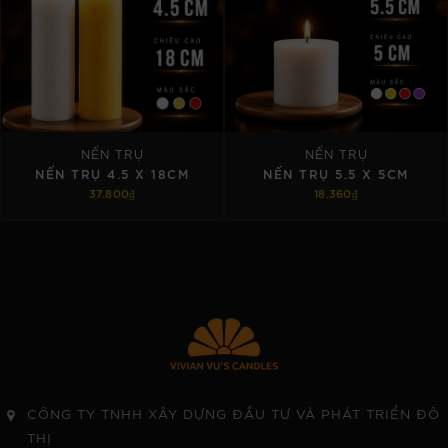
NẾN TRỤ
NẾN TRỤ
NẾN TRỤ 4.5 X 18CM
NẾN TRỤ 5.5 X 5CM
37.800₫
18.360₫
TÙY CHỌN
TÙY CHỌN
CÔNG TY TNHH XÂY DỰNG ĐẦU TƯ VÀ PHÁT TRIỂN ĐÔ
THỊ