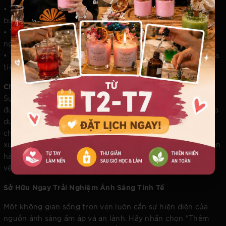
• Xây dựng bầu không khí có chiều sâu cảm xúc cho các
buổi tối lãng mạn.
• Tăng cường sắc thái trang trọng trong các nghi thức thề
nguyện và kỷ niệm dấu ấn cá nhân.
• Trở thành nguồn sáng ấm áp, chuẩn mực trên bàn thờ gia
tiên trong các nghi lễ tâm linh truyền thống.
Chính Sách Bảo Chứng Chất Lượng
Sự an tâm tuyệt đối của người tiêu dùng là giá trị cốt lõi
được Vivian Vu's Candles đặt lên hàng đầu. Thương hiệu áp
dụng chính sách đổi trả một đổi một minh bạch và nhanh
chóng đối với mọi trường hợp sản phẩm có lỗi từ khâu sản
xuất hoặc các thông số kỹ thuật không đúng với mô tả hiện
hành. Mọi quyền lợi và trải nghiệm của bạn luôn được bảo
vệ trọn vẹn khi lựa chọn sản phẩm của chúng tôi.
Sở Hữu Ngay Trải Nghiệm Ánh Sáng Tinh Tế
Một không gian sống trọn vẹn luôn cần sự hiện diện của
nguồn ánh sáng ấm áp và an lành. Hãy nhấn chọn "Thêm