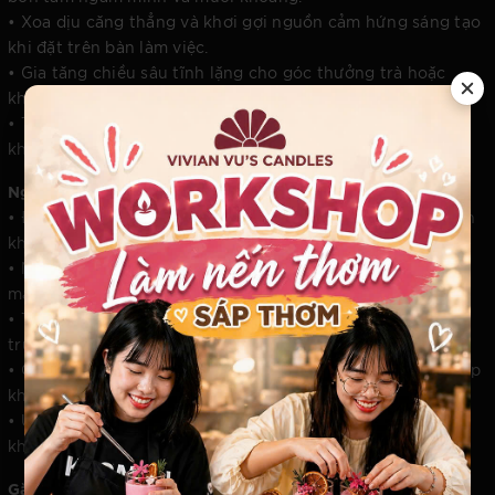
• Xoa dịu căng thẳng và khơi gợi nguồn cảm hứng sáng tạo
khi đặt trên bàn làm việc.
• Gia tăng chiều sâu tĩnh lặng cho góc thưởng trà hoặc
không gian đọc sách cá nhân.
• Tạo bước đệm ánh sáng dịu nhẹ trong phòng ngủ trước
khi bước vào chu kỳ giấc ngủ sâu.
Nghệ Thuật Bài Trí Và Không Gian Sống
• Đóng vai trò là điểm nhấn trung tâm cho các bàn tiệc lớn
khi kết hợp cùng nghệ thuật cắm hoa.
• Nâng tầm thẩm mỹ cho sảnh đón khách với dải ánh sáng
mang tính tinh tế và chào đón.
• Tạo hiệu ứng ánh sáng nghệ thuật trực quan tại các kệ
trưng bày hoặc tủ rượu vang.
• Cân bằng lại không khí ấm áp và thuần khiết cho gian bếp
không gian mở sau các bữa ăn.
• Ứng dụng làm món quà lưu niệm trang nhã dành cho
khách mời tham dự các sự kiện quan trọng.
Gắn Kết Cảm Xúc Trong Các Dịp Đặc Biệt