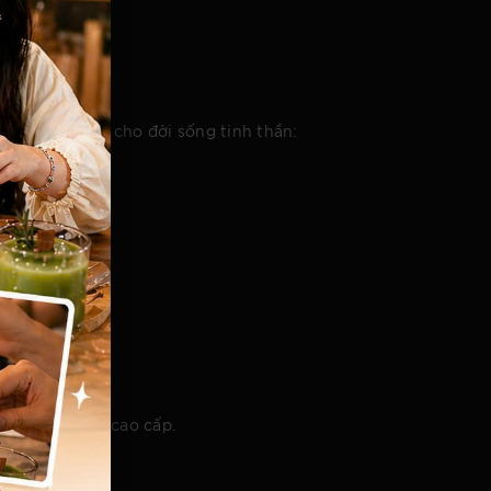
.
ng thiết thực cho đời sống tinh thần:
tác song hành.
 các homestay cao cấp.