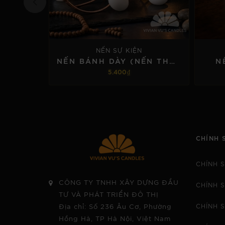
NẾN SỰ KIỆN
NẾN BÁNH DÀY (NẾN THẢ NƯỚC) 4 X 3 CM
NÊ
5.400₫
TÙY CHỌN
CHÍNH 
CHÍNH 
CÔNG TY TNHH XÂY DỰNG ĐẦU
CHÍNH 
TƯ VÀ PHÁT TRIỂN ĐÔ THỊ
Địa chỉ: Số 236 Âu Cơ, Phường
CHÍNH 
Hồng Hà, TP Hà Nội, Việt Nam