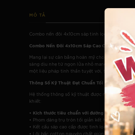
MÔ TẢ
Combo nến đôi 4x10cm sáp tinh lọc cao cấp, bấc
Combo Nến Đôi 4x10cm Sáp Cao Cấp - Điểm Nhấ
Mang lại sự cân bằng hoàn mỹ cho không gian số
sáng dịu nhẹ từ ngọn lửa nhỏ mang lại cảm giác b
một liệu pháp tinh thần tuyệt vời, thiết lập một
Thông Số Kỹ Thuật Đạt Chuẩn Tối Ưu
Hệ thống thông số kỹ thuật được minh bạch hóa 
khiết:
• Kích thước tiêu chuẩn với đường kính 4cm và 
• Phom dáng trụ tròn tối giản kết hợp sắc màu t
• Kết cấu sáp cao cấp được tinh lọc kỹ lưỡng đả
• Lõi bấc cotton nguyên chất giúp duy trì sự th