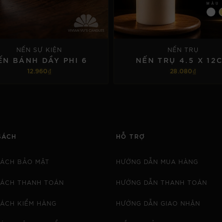
NẾN SỰ KIỆN
NẾN TRỤ
́N BÁNH DẦY PHI 6
NẾN TRỤ 4.5 X 12
12.960₫
28.080₫
TÙY CHỌN
TÙY CHỌN
SÁCH
HỖ TRỢ
SÁCH BẢO MẬT
HƯỚNG DẪN MUA HÀNG
SÁCH THANH TOÁN
HƯỚNG DẪN THANH TOÁN
SÁCH KIỂM HÀNG
HƯỚNG DẪN GIAO NHẬN