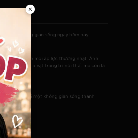
 Nâng tầm không gian sống ngay hôm nay!
u giúp xua tan mọi áp lực thường nhật. Ánh
ây không chỉ là vật trang trí nội thất mà còn là
ùng hiện đại về một không gian sống thanh