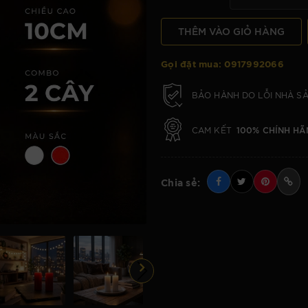
THÊM VÀO GIỎ HÀNG
Gọi đặt mua:
0917992066
BẢO HÀNH DO LỖI NHÀ S
100% CHÍNH HÃ
CAM KẾT
Chia sẻ: