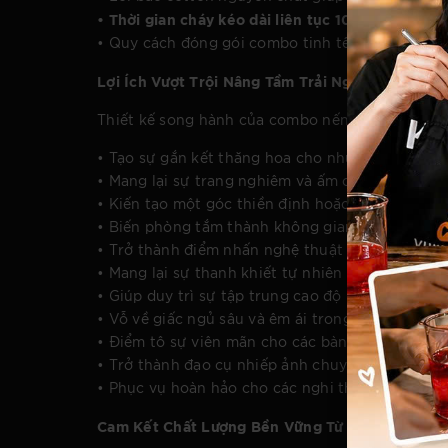
• Thời gian cháy kéo dài liên tục 10 giờ
cho mỗi 
• Quy cách đóng gói combo tinh tế trong hộp g
Lợi Ích Vượt Trội Nâng Tầm Trải Nghiệm Sống
Thiết kế song hành của combo nến đôi 4x10cm kh
• Tạo sự gắn kết thăng hoa cho những bữa tối l
• Mang lại sự trang nghiêm và ấm cúng tuyệt đối 
• Kiến tạo một góc thiền định hoặc không gian tậ
• Biến phòng tắm thành không gian spa thư giãn 
• Trở thành điểm nhấn nghệ thuật thanh lịch tr
• Mang lại sự thanh khiết tự nhiên cho không gi
• Giúp duy trì sự tập trung cao độ khi thắp sáng 
• Vỗ về giấc ngủ sâu và êm ái trong những đêm m
• Điểm tô sự viên mãn cho các bàn tiệc cưới, tiệ
• Trở thành đạo cụ nhiếp ảnh chuyên nghiệp hoặ
• Phục vụ hoàn hảo cho các nghi thức làm mới k
Cam Kết Chất Lượng Bền Vững Từ Thương Hiệu