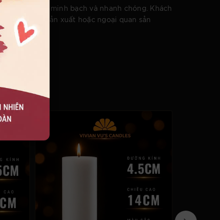
ực thi vô cùng minh bạch và nhanh chóng. Khách
ến lỗi từ nhà sản xuất hoặc ngoại quan sản
 và trọn vẹn.