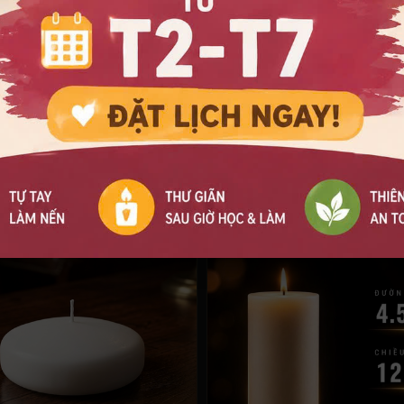
t lượng sản phẩm. Chính sách bảo vệ người tiêu dùng được th
 thức đổi trả một đổi một khi có bất kỳ sự cố nào liên quan đ
mbo nến đôi 4x10cm là lựa chọn một lối sống tinh tế, an tâm
LIÊN QUAN
SẢN PHẨM