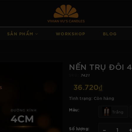
SẢN PHẨM
WORKSHOP
BLOG
NẾN TRỤ ĐÔI 
SKU:
7421
36.720₫
Tình trạng:
Còn hàng
Màu:
Trắng
Số lượng:
–