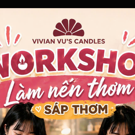
 cotton an toàn tuyệt đối giúp kiến tạo không gian thư giãn.
n Tinh Tế Cho Không Gian
ng, combo nến đôi 4x10cm chính là bản hòa ca ánh sáng êm dị
ình yên, ấp ôm lấy tâm trí sau những giờ làm việc tập trung. Đ
 nhịp độ sống chậm rãi và cân bằng cho mỗi ngôi nhà.
nhằm đáp ứng các tiêu chuẩn khắt khe nhất của người tiêu d
chiều cao 10cm
cho mỗi trụ nến.
hanh lịch phù hợp mọi phong cách thiết kế nội thất.
m bảo ngọn lửa cháy êm và ổn định.
uần khiết cho không khí và bảo vệ hệ hô hấp.