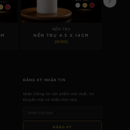
NẾN TRỤ
CM
NẾN TRỤ 4.5 X 14CM
NẾN
29.160₫
TÙY CHỌN
ĐĂNG KÝ NHẬN TIN
Nhận thông tin sản phẩm mới nhất, tin
khuyến mãi và nhiều hơn nữa.
ĐĂNG KÝ