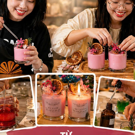
trụ nến tùy thuộc vào điều kiện lưu thông gió của môi trường.
iấy chống sốc cẩn thận bảo vệ nguyên vẹn hình dáng sản phẩm
ơi gợi nhu cầu làm mới không gian sống, mở ra vô vàn ứng dụ
ãng mạn trọn vẹn.
khi đặt đối xứng trên bàn thờ gia tiên.
p Yoga tĩnh tại giúp xoa dịu tâm trí và cân bằng năng lượng.
tại nhà.
ên kệ sách, góc ban công hoặc sảnh đón khách.
an nhà bếp sau khi nấu nướng.
trên bàn làm việc.
ưa rả rích.
c đính hôn hoặc khay trà đạo.
c quà tặng tân gia, quà tặng doanh nghiệp mang ý nghĩa hợp 
hông gian sống định kỳ hoặc nâng tầm trải nghiệm lưu trú tại