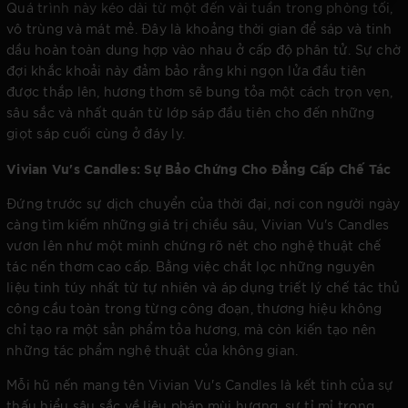
Quá trình này kéo dài từ một đến vài tuần trong phòng tối,
vô trùng và mát mẻ. Đây là khoảng thời gian để sáp và tinh
dầu hoàn toàn dung hợp vào nhau ở cấp độ phân tử. Sự chờ
đợi khắc khoải này đảm bảo rằng khi ngọn lửa đầu tiên
được thắp lên, hương thơm sẽ bung tỏa một cách trọn vẹn,
sâu sắc và nhất quán từ lớp sáp đầu tiên cho đến những
giọt sáp cuối cùng ở đáy ly.
Vivian Vu's Candles: Sự Bảo Chứng Cho Đẳng Cấp Chế Tác
Đứng trước sự dịch chuyển của thời đại, nơi con người ngày
càng tìm kiếm những giá trị chiều sâu, Vivian Vu's Candles
vươn lên như một minh chứng rõ nét cho nghệ thuật chế
tác nến thơm cao cấp. Bằng việc chắt lọc những nguyên
liệu tinh túy nhất từ tự nhiên và áp dụng triết lý chế tác thủ
công cầu toàn trong từng công đoạn, thương hiệu không
chỉ tạo ra một sản phẩm tỏa hương, mà còn kiến tạo nên
những tác phẩm nghệ thuật của không gian.
Mỗi hũ nến mang tên Vivian Vu's Candles là kết tinh của sự
thấu hiểu sâu sắc về liệu pháp mùi hương, sự tỉ mỉ trong