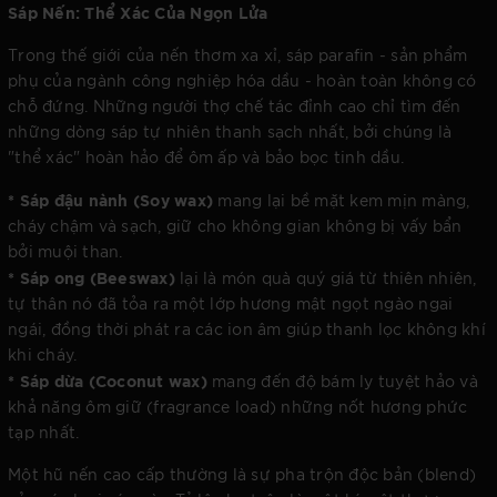
Sáp Nến: Thể Xác Của Ngọn Lửa
Trong thế giới của nến thơm xa xỉ, sáp parafin - sản phẩm
phụ của ngành công nghiệp hóa dầu - hoàn toàn không có
chỗ đứng. Những người thợ chế tác đỉnh cao chỉ tìm đến
những dòng sáp tự nhiên thanh sạch nhất, bởi chúng là
"thể xác" hoàn hảo để ôm ấp và bảo bọc tinh dầu.
* Sáp đậu nành (Soy wax)
mang lại bề mặt kem mịn màng,
cháy chậm và sạch, giữ cho không gian không bị vấy bẩn
bởi muội than.
* Sáp ong (Beeswax)
lại là món quà quý giá từ thiên nhiên,
tự thân nó đã tỏa ra một lớp hương mật ngọt ngào ngai
ngái, đồng thời phát ra các ion âm giúp thanh lọc không khí
khi cháy.
* Sáp dừa (Coconut wax)
mang đến độ bám ly tuyệt hảo và
khả năng ôm giữ (fragrance load) những nốt hương phức
tạp nhất.
Một hũ nến cao cấp thường là sự pha trộn độc bản (blend)