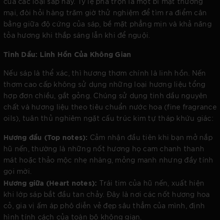
của các loại sáp này. Tỷ lệ pha trộn là một bí mật thương
mại, đòi hỏi hàng trăm giờ thử nghiệm để tìm ra điểm cân
bằng giữa độ cứng của sáp, bề mặt phẳng mịn và khả năng
tỏa hương khi thắp sáng lẫn khi để nguội.
Tinh Dầu: Linh Hồn Của Không Gian
Nếu sáp là thể xác, thì hương thơm chính là linh hồn. Nến
thơm cao cấp không sử dụng những loại hương liệu tổng
hợp đơn chiều, gắt gỏng. Chúng sử dụng tinh dầu nguyên
chất và hương liệu theo tiêu chuẩn nước hoa (fine fragrance
oils), tuân thủ nghiêm ngặt cấu trúc kim tự tháp khứu giác:
Hương đầu (Top notes):
Cảm nhận đầu tiên khi bạn mở nắp
hũ nến, thường là những nốt hương họ cam chanh thanh
mát hoặc thảo mộc nhẹ nhàng, mỏng manh nhưng đầy tính
gọi mời.
Hương giữa (Heart notes):
Trái tim của hũ nến, xuất hiện
khi lớp sáp bắt đầu tan chảy. Đây là nơi các nốt hương hoa
cỏ, gia vị ấm áp phô diễn vẻ đẹp sâu thẳm của mình, định
hình tính cách của toàn bộ không gian.