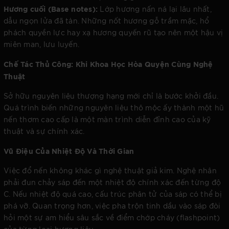
Hương cuối (Base notes):
Lớp hương nấn ná lại lâu nhất,
dẫu ngọn lửa đã tàn. Những nốt hương gỗ trầm mặc, hổ
phách quyền lực hay xạ hương quyến rũ tạo nên một hậu vị
miên man, lưu luyến.
Chế Tác Thủ Công: Khi Khoa Học Hòa Quyện Cùng Nghệ
Thuật
Sở hữu nguyên liệu thượng hạng mới chỉ là bước khởi đầu.
Quá trình biến những nguyên liệu thô mộc ấy thành một hũ
nến thơm cao cấp là một màn trình diễn đỉnh cao của kỹ
thuật và sự chính xác.
Vũ Điệu Của Nhiệt Độ Và Thời Gian
Việc đổ nến không khác gì nghệ thuật giả kim. Nghệ nhân
phải đun chảy sáp đến một nhiệt độ chính xác đến từng độ
C. Nếu nhiệt độ quá cao, cấu trúc phân tử của sáp có thể bị
phá vỡ. Quan trọng hơn, việc pha trộn tinh dầu vào sáp đòi
hỏi một sự am hiểu sâu sắc về điểm chớp cháy (flashpoint)