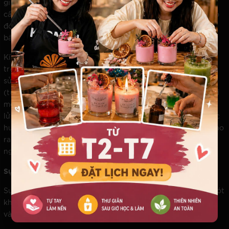
giữ sinh mệnh của hũ nến chính là sợi bấc. Nến thơm cao
cấp từ chối những sợi bấc có lõi kim loại độc hại. Thay vào
đó, nghệ nhân sử dụng bấc cotton đan chéo tinh tế hoặc
bấc gỗ tự nhiên.
Kích thước của sợi bấc phải được đo đếm chuẩn xác dựa
trên đường kính của ly và bản chất của loại tinh dầu được
sử dụng. Bấc quá nhỏ sẽ tạo ra hiện tượng lõm sáp
(tunneling), khiến ngọn lửa chìm dần và tắt ngấm, lãng phí
một lượng lớn sáp xung quanh. Bấc quá lớn sẽ khiến ngọn
lửa hung hãn, nhiệt độ tăng cao đột ngột phá hủy cấu trúc
hương thơm và tạo ra khói đen. Một sợi bấc hoàn hảo sẽ tạo
ra một bể sáp tan chảy đều đặn chạm đến mép ly, duy trì
ngọn lửa tĩnh lặng, êm ái và hoàn toàn không khói.
Sự Chờ Đợi Khắc Khoải: Nghệ Thuật Ủ Hương
Sự vội vã là kẻ thù của sự xa xỉ. Một hũ nến sau khi được rót
khuôn xong chưa thể mang ra sử dụng ngay. Nó cần bước
vào một giai đoạn tĩnh mịch gọi là ủ nến (curing).