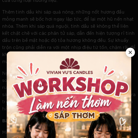
của từng loại hương liệu.
Thêm tinh dầu khi sáp quá nóng, những nốt hương đầu
mỏng manh sẽ bốc hơi ngay lập tức, để lại một hũ nến nhạt
nhòa. Thêm khi sáp quá nguội, tinh dầu sẽ không thể liên
kết chặt chẽ với các phân tử sáp, dẫn đến hiện tượng rỉ tinh
dầu trên bề mặt hoặc độ tỏa hương không đều. Sự khuấy
trộn cũng phải diễn ra với một nhịp điệu từ tốn, chậm rãi để
không tạo ra bọt khí ẩn bên trong, phá hỏng kết cấu mịn
màng của khối sáp.
Ngay cả nhiệt độ của vỏ ly thủy tinh cũng phải được kiểm
soát. Ly quá lạnh khi tiếp xúc với sáp nóng sẽ khiến sáp co
rút nhanh, tạo ra những bọng khí xấu xí hoặc hiện tượng
sáp tách khỏi thành ly (wet spots). Mọi thao tác phải diễn ra
trong một môi trường được duy trì nhiệt độ và độ ẩm hoàn
hảo.
Bấc Nến: Trái Tim Nhịp Đập Của Ánh Sáng
Một chi tiết thường bị người dùng lướt qua nhưng lại nắm